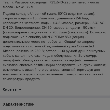
Team). Размеры сковороды: 723x543x225 мм; вместимость
масла - макс. 35 л.
Подвод холодной/ горячей (макс. 60°С) воды (питьевая):
скорость подачи - 13 л/мин мин., давление - 2-6 бар,
карбонатная жёсткость воды - < 4,5 ммол/л, размеры - 3/4" AG,
DN 20. Водоотведение: DN 50, скорость подачи - 50 л/мин
(стационарное соединение) и 70 л/мин (сток в полу). Возможно
подключение в линейку MKN OPTIMA 850 (опция) -
дополнительное место не требуется. Опции/ по запросу:
подключение к системе объединённой кухни Connected
Kitchen; розетка на 230 В; встроенный ручной душ; плинтусный
кабель-канал; приложение для обслуживания ServiceApp;
интерфейс обнаружения возгорания; интерфейс внешних
сигналов; система оптимизации электропитания; сухой контакт;
выключатель аварийного останова; внешний термощуп для
низкотемпературного приготовления с контролем внутренней
температуры продукта.
Скрыть
Характеристики