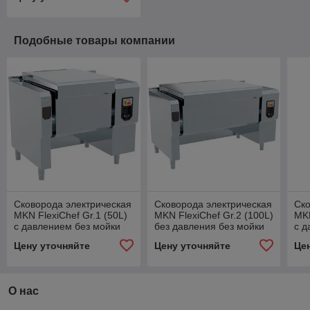
Подобные товары компании
Сковорода электрическая
Сковорода электрическая
Ско
MKN FlexiChef Gr.1 (50L)
MKN FlexiChef Gr.2 (100L)
MKN
с давлением без мойки
без давления без мойки
с д
Цену уточняйте
Цену уточняйте
Це
О нас