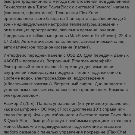
быстрее традиционного метода приготовления под давлением!
Технология дна Turbo PowerBlock с системой "умного" нагрева
(экономно, эффективно). Технология FlexiZone -
приготовление всего блюда на 1 аппарате с разбиением до 3
зон - индивидуальная настройка температуры, времени -
оптимизация пространства, экономия времени, энергии.
Предельная и гибкая мощность (MaxPower и FlexPower): 22,4 и
17,2 кВт. Автоматическое наполнение, автоматический слив,
автоматическое порционирование (патент).
Интерфейс передней панели с USB 2.0 (для передачи данных
ХАССП и программ). Встроенный Ethernet-интерфейс.
Электронный многоточечный термощуп для измерения
внутренней температуры продукта. Готов к подключению к
системе водо-, электроснабжения, водоотведения
(обеспечивает заказчик). Встроенный сифон. Дно аппарата с
утопленным сливным клапаном с электроприводом. Крышка с
электроприводом.
Размер 2 (75 л). Панель управления (интуитивное управление,
как в смартфоне - ОС MagicPilot с дисплеем 10'') справа или
слева (опция). Функции избранного и быстрого пуска Favourites
& Quick Start - быстрый доступ к любимым функциям с главного
меню. Возможно индивидуальное подключение аппаратов
любого размера с панелью управления посредине (FlexiChef