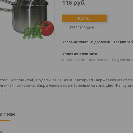
116
руб.
Купить
+375291993029
Условия оплаты и доставки
График ра
возврат товара в течение 14 дней
за 
тель: Maco(Китай) Модель: RXP030WOL Материал - нержавеющая сталь Диа
анная полировка. Закругленные края. Точечная сварка. Дно «Капсула».
ных.
РИСТИКИ
ЫЕ