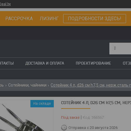
Deal.by
РАССРОЧКА ЛИЗИНГ
ПОДРОБНОСТИ ЗДЕСЬ!
НТАКТЫ
ДОСТАВКА И ОПЛАТА
ПРОЕКТИРОВАНИЕ
ОТ
рь
Сотейники, чайники
Сотейник 4 л, d26 см h7,5 см, нерж.сталь
СОТЕЙНИК 4 Л, D26 СМ H7,5 СМ, Н
На складе
Под заказ
Код:
366567
Отправка с 20 августа 2026