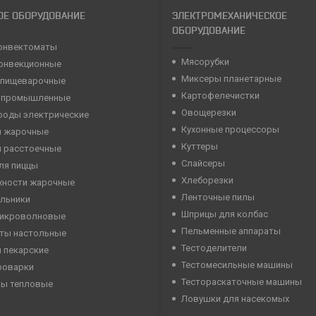
ОЕ ОБОРУДОВАНИЕ
ЭЛЕКТРОМЕХАНИЧЕСКОЕ
ОБОРУДОВАНИЕ
онвектоматы
Мясорубки
конвекционные
Миксеры планетарные
 пищеварочные
Картофелечистки
 промышленные
Овощерезки
роды электрические
Кухонные процессоры
 жарочные
Куттеры
 расстоечные
Слайсеры
ля пиццы
Хлеборезки
хности жарочные
Ленточные пилы
льники
Шприцы для колбас
микроволновые
Пельменные аппараты
ты настольные
Тестоделители
 пекарские
Тестомесильные машины
роварки
Тестораскаточные машины
ны тепловые
Ловушки для насекомых