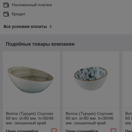
Наложенный платеж
Кредит
Все условия оплаты
Подобные товары компании
Bonna (Турция) Соусник
Bonna (Турция) Соусник
Bon
60 мл. d=80 мм. h=30/46
60 мл. d=80 мм. h=30/46
60 
мм. скошенный край
мм. скошенный край
мм.
Террин /1/24/
Калиф /1/24/
Гре
Цену уточняйте
Цену уточняйте
Це