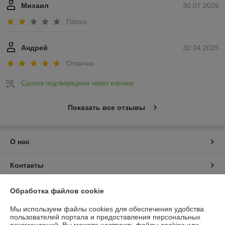
Михаил
30.07.2026
Плохо
Андрей
30.04.2025
Отлично
Сделка подтверждена через корзину
Показать все отзывы
О нас
Контакты
Доставка и оплата
Обработка файлов cookie
Мы используем файлы cookies для обеспечения удобства
График работы
пользователей портала и предоставления персональных