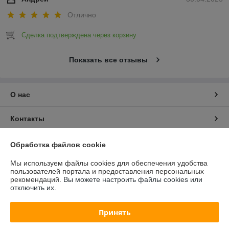
Отлично
Сделка подтверждена через корзину
Показать все отзывы
О нас
Контакты
Доставка и оплата
Обработка файлов cookie
Мы используем файлы cookies для обеспечения удобства
График работы
пользователей портала и предоставления персональных
рекомендаций.
Вы можете настроить файлы cookies или
отключить их.
Полная версия сайта
Принять
Политика обработки cookies