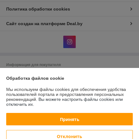
Политика обработки cookies
Сайт создан на платформе Deal.by
Информация для покупателя
Юридическое лицо:
Общество с ограниченной ответственностью
Обработка файлов cookie
"АльгоТрейд"
230023, г. Гродно, ул. 17 Сентября, д. 49А, офис 8 (цокольный этаж,
вход с правого торца здания)
Мы используем файлы cookies для обеспечения удобства
пользователей портала и предоставления персональных
Регистрационный номер ЕГР: 591019949
рекомендаций.
Вы можете настроить файлы cookies или
отключить их.
УНП: 591019949
Регистрационный орган: Гродненский городской исполнительный
Принять
комитет
Дата регистрации компании: 07.08.2015
Отклонить