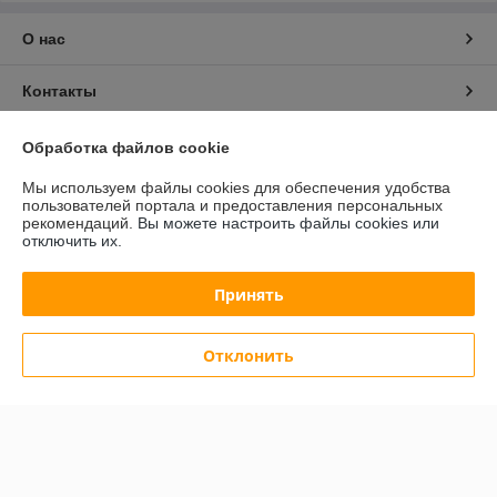
О нас
Контакты
Доставка и оплата
Обработка файлов cookie
Мы используем файлы cookies для обеспечения удобства
График работы
пользователей портала и предоставления персональных
рекомендаций.
Вы можете настроить файлы cookies или
отключить их.
Полная версия сайта
Принять
Политика обработки cookies
Сайт создан на платформе Deal.by
Отклонить