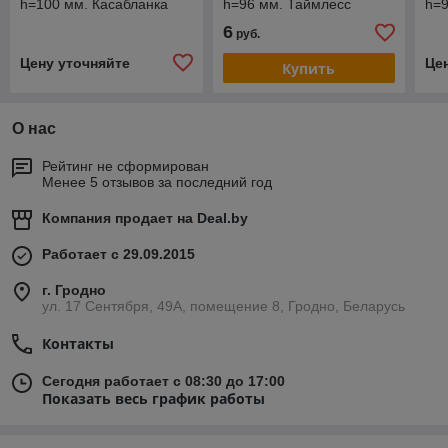
h=100 мм. Касабланка
h=96 мм. Таймлесс
h=9
/12/48/768/
/12/864/
6
руб.
Цену уточняйте
Це
Купить
О нас
Рейтинг не сформирован
Менее 5 отзывов за последний год
Компания продает на
Deal.by
Работает с 29.09.2015
г. Гродно
ул. 17 Сентября, 49А, помещение 8, Гродно, Беларусь
Контакты
Сегодня работает с 08:30 до 17:00
Показать весь график работы