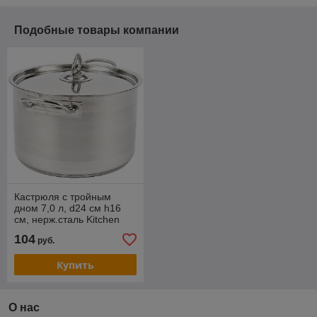
Подобные товары компании
Кастрюля с тройным
дном 7,0 л, d24 см h16
см, нерж.сталь Kitchen
Muse SD12416
104
руб.
Купить
О нас