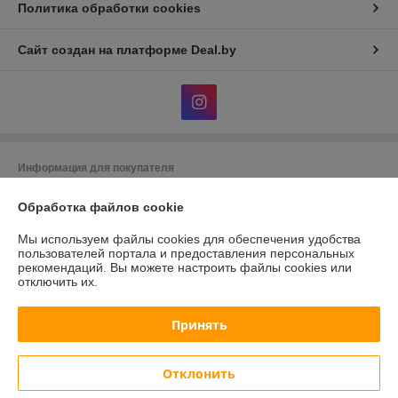
Политика обработки cookies
Сайт создан на платформе Deal.by
Информация для покупателя
Юридическое лицо:
Общество с ограниченной ответственностью
Обработка файлов cookie
"АльгоТрейд"
230023, г. Гродно, ул. 17 Сентября, д. 49А, офис 8 (цокольный этаж,
вход с правого торца здания)
Мы используем файлы cookies для обеспечения удобства
пользователей портала и предоставления персональных
Регистрационный номер ЕГР: 591019949
рекомендаций.
Вы можете настроить файлы cookies или
отключить их.
УНП: 591019949
Регистрационный орган: Гродненский городской исполнительный
Принять
комитет
Дата регистрации компании: 07.08.2015
Отклонить
Ссылка на свидетельство/лицензию