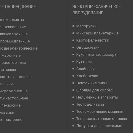
ОЕ ОБОРУДОВАНИЕ
ЭЛЕКТРОМЕХАНИЧЕСКОЕ
ОБОРУДОВАНИЕ
онвектоматы
Мясорубки
конвекционные
Миксеры планетарные
 пищеварочные
Картофелечистки
 промышленные
Овощерезки
роды электрические
Кухонные процессоры
 жарочные
Куттеры
 расстоечные
Слайсеры
ля пиццы
Хлеборезки
хности жарочные
Ленточные пилы
льники
Шприцы для колбас
микроволновые
Пельменные аппараты
ты настольные
Тестоделители
 пекарские
Тестомесильные машины
роварки
Тестораскаточные машины
ны тепловые
Ловушки для насекомых