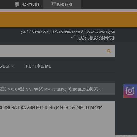
42 отзыва
Корзина
ул. 17 Сентября, 49А, помещение 8, Гродно, Беларусь
Наличие документов
ЗЫВЫ
ПОРТФОЛИО
Опытный стекольный завод (россия) чашка 200 мл. d=86 мм. h=69 мм. гламур (блюдце 24803) /40/1400/
ИЯ) ЧАШКА 200 МЛ. D=86 ММ. H=69 ММ. ГЛАМУР