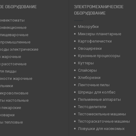
ОЕ ОБОРУДОВАНИЕ
ЭЛЕКТРОМЕХАНИЧЕСКОЕ
ОБОРУДОВАНИЕ
онвектоматы
Мясорубки
конвекционные
Миксеры планетарные
 пищеварочные
Картофелечистки
 промышленные
Овощерезки
роды электрические
Кухонные процессоры
 жарочные
Куттеры
 расстоечные
Слайсеры
ля пиццы
Хлеборезки
хности жарочные
Ленточные пилы
льники
Шприцы для колбас
микроволновые
Пельменные аппараты
ты настольные
Тестоделители
 пекарские
Тестомесильные машины
роварки
Тестораскаточные машины
ны тепловые
Ловушки для насекомых