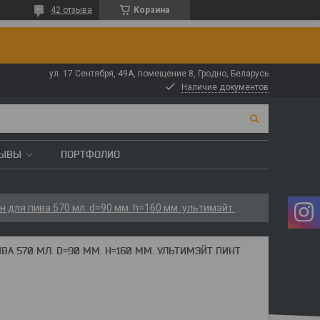
42 отзыва
Корзина
ул. 17 Сентября, 49А, помещение 8, Гродно, Беларусь
Наличие документов
ЗЫВЫ
ПОРТФОЛИО
Arcoroc (франция) стакан для пива 570 мл. d=90 мм. h=160 мм. ультимэйт пинт /24/576/
ВА 570 МЛ. D=90 ММ. H=160 ММ. УЛЬТИМЭЙТ ПИНТ