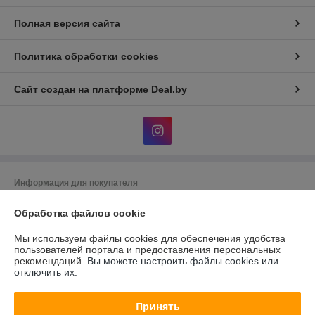
Полная версия сайта
Политика обработки cookies
Сайт создан на платформе Deal.by
Информация для покупателя
Юридическое лицо:
Общество с ограниченной ответственностью
Обработка файлов cookie
"АльгоТрейд"
230023, г. Гродно, ул. 17 Сентября, д. 49А, офис 8 (цокольный этаж,
вход с правого торца здания)
Мы используем файлы cookies для обеспечения удобства
пользователей портала и предоставления персональных
Регистрационный номер ЕГР: 591019949
рекомендаций.
Вы можете настроить файлы cookies или
отключить их.
УНП: 591019949
Регистрационный орган: Гродненский городской исполнительный
Принять
комитет