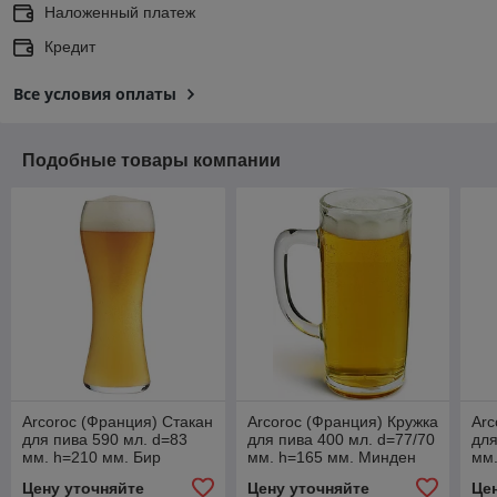
Наложенный платеж
Кредит
Все условия оплаты
Подобные товары компании
Arcoroc (Франция) Стакан
Arcoroc (Франция) Кружка
Arc
для пива 590 мл. d=83
для пива 400 мл. d=77/70
для
мм. h=210 мм. Бир
мм. h=165 мм. Минден
мм.
Ледженд /6/24/384/
/1/6/24/
/6/
Цену уточняйте
Цену уточняйте
Це