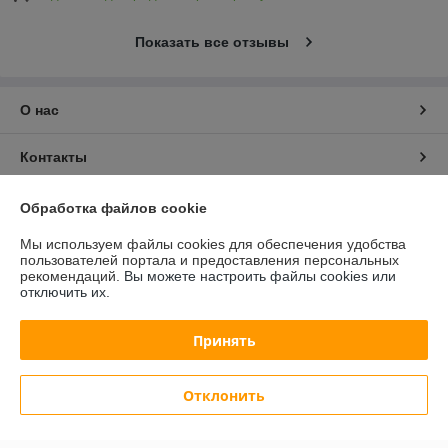
Показать все отзывы
О нас
Контакты
Доставка и оплата
Обработка файлов cookie
Мы используем файлы cookies для обеспечения удобства
График работы
пользователей портала и предоставления персональных
рекомендаций.
Вы можете настроить файлы cookies или
отключить их.
Полная версия сайта
Принять
Политика обработки cookies
Сайт создан на платформе Deal.by
Отклонить