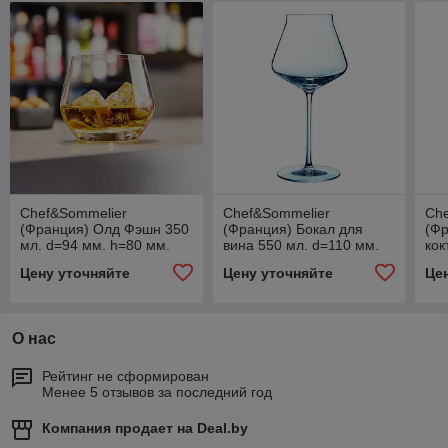
Chef&Sommelier
Chef&Sommelier
Ch
(Франция) Олд Фэшн 350
(Франция) Бокал для
(Фр
мл. d=94 мм. h=80 мм.
вина 550 мл. d=110 мм.
кок
Лима /6/24/720/
h=236 мм. Ревил Ап
мм.
Цену уточняйте
Цену уточняйте
Це
/6/24/192/
/6/
О нас
Рейтинг не сформирован
Менее 5 отзывов за последний год
Компания продает на
Deal.by