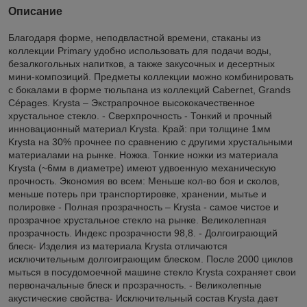
Описание
Благодаря форме, неподвластной времени, стаканы из
коллекции Primary удобно использовать для подачи воды,
безалкогольных напитков, а также закусочных и десертных
мини-композиций. Предметы коллекции можно комбинировать
с бокалами в форме тюльпана из коллекций Cabernet, Grands
Cépages. Krysta – Экстрапрочное высококачественное
хрустальное стекло. - Сверхпрочность - Тонкий и прочный
инновационный материал Krysta. Край: при толщине 1мм
Krysta на 30% прочнее по сравнению с другими хрустальными
материалами на рынке. Ножка. Тонкие ножки из материала
Krysta (~6мм в диаметре) имеют удвоенную механическую
прочность. Экономия во всем: Меньше кол-во боя и сколов,
меньше потерь при транспортировке, хранении, мытье и
полировке - Полная прозрачность – Krysta - самое чистое и
прозрачное хрустальное стекло на рынке. Великолепная
прозрачность. Индекс прозрачности 98,8. - Долгоиграющий
блеск- Изделия из материала Krysta отличаются
исключительным долгоиграющим блеском. После 2000 циклов
мыться в посудомоечной машине стекло Krysta сохраняет свои
первоначальные блеск и прозрачность. - Великолепные
акустические свойства- Исключительный состав Krysta дает