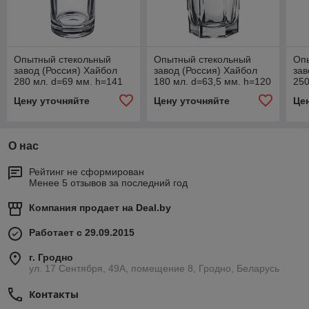
Опытный стекольный
Опытный стекольный
Оп
завод (Россия) Хайбол
завод (Россия) Хайбол
зав
280 мл. d=69 мм. h=141
180 мл. d=63,5 мм. h=120
250
мм. Нью Йорк (Гладкий)
мм. Стиль (X0019)
мм.
Цену уточняйте
Цену уточняйте
Це
/24/1008/
/30/1440/
О нас
Рейтинг не сформирован
Менее 5 отзывов за последний год
Компания продает на
Deal.by
Работает с 29.09.2015
г. Гродно
ул. 17 Сентября, 49А, помещение 8, Гродно, Беларусь
Контакты