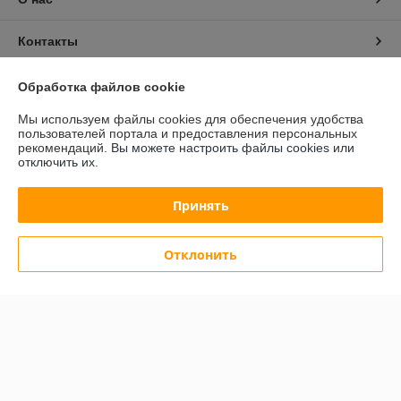
Контакты
Доставка и оплата
Обработка файлов cookie
Мы используем файлы cookies для обеспечения удобства
График работы
пользователей портала и предоставления персональных
рекомендаций.
Вы можете настроить файлы cookies или
отключить их.
Полная версия сайта
Принять
Политика обработки cookies
Сайт создан на платформе Deal.by
Отклонить
Информация для покупателя
Юридическое лицо:
Общество с ограниченной ответственностью