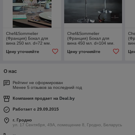
Chef&Sommelier
Chef&Sommelier
Ch
(Франция) Бокал для
(Франция) Бокал для
(Фр
вина 250 мл. d=72 мм.
вина 450 мл. d=104 мм.
вин
h=207 мм. Сублим
h=222 мм. Ревил Ап
h=2
Цену уточняйте
Цену уточняйте
Це
/6/24/480/
/6/24/192/
/6/
О нас
Рейтинг не сформирован
Менее 5 отзывов за последний год
Компания продает на
Deal.by
Работает с 29.09.2015
г. Гродно
ул. 17 Сентября, 49А, помещение 8, Гродно, Беларусь