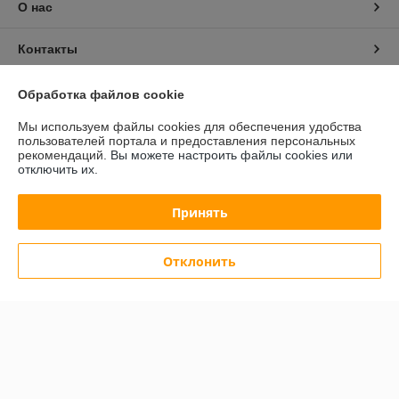
О нас
Контакты
Доставка и оплата
Обработка файлов cookie
Мы используем файлы cookies для обеспечения удобства
График работы
пользователей портала и предоставления персональных
рекомендаций.
Вы можете настроить файлы cookies или
отключить их.
Полная версия сайта
Принять
Политика обработки cookies
Сайт создан на платформе Deal.by
Отклонить
Информация для покупателя