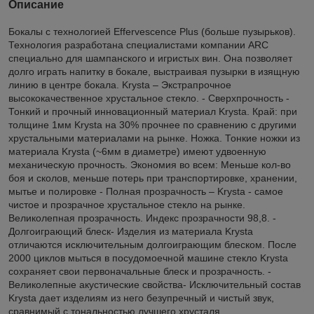
Описание
Бокалы с технологией Effervescence Plus (больше пузырьков).
Технология разработана специалистами компании ARC
специально для шампанского и игристых вин. Она позволяет
долго играть напитку в бокале, выстраивая пузырки в изящную
линию в центре бокала. Krysta – Экстрапрочное
высококачественное хрустальное стекло. - Сверхпрочность -
Тонкий и прочный инновационный материал Krysta. Край: при
толщине 1мм Krysta на 30% прочнее по сравнению с другими
хрустальными материалами на рынке. Ножка. Тонкие ножки из
материала Krysta (~6мм в диаметре) имеют удвоенную
механическую прочность. Экономия во всем: Меньше кол-во
боя и сколов, меньше потерь при транспортировке, хранении,
мытье и полировке - Полная прозрачность – Krysta - самое
чистое и прозрачное хрустальное стекло на рынке.
Великолепная прозрачность. Индекс прозрачности 98,8. -
Долгоиграющий блеск- Изделия из материала Krysta
отличаются исключительным долгоиграющим блеском. После
2000 циклов мыться в посудомоечной машине стекло Krysta
сохраняет свои первоначальные блеск и прозрачность. -
Великолепные акустические свойства- Исключительный состав
Krysta дает изделиям из него безупречный и чистый звук,
сравнимый с тональностью лучшего хрусталя.