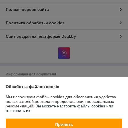
Полная версия сайта
Политика обработки cookies
Сайт создан на платформе Deal.by
Информация для покупателя
Юридическое лицо:
Общество с ограниченной ответственностью
Обработка файлов cookie
"АльгоТрейд"
230023, г. Гродно, ул. 17 Сентября, д. 49А, офис 8 (цокольный этаж,
вход с правого торца здания)
Мы используем файлы cookies для обеспечения удобства
пользователей портала и предоставления персональных
Регистрационный номер ЕГР: 591019949
рекомендаций.
Вы можете настроить файлы cookies или
отключить их.
УНП: 591019949
Регистрационный орган: Гродненский городской исполнительный
Принять
комитет