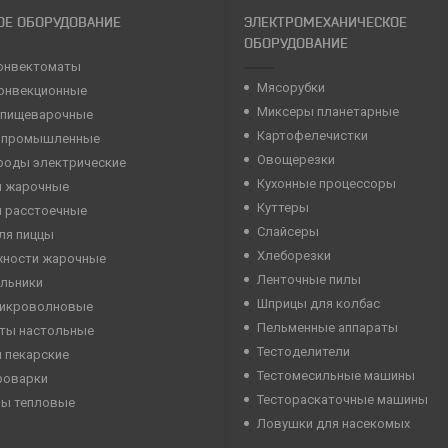
ОЕ ОБОРУДОВАНИЕ
ЭЛЕКТРОМЕХАНИЧЕСКОЕ
ОБОРУДОВАНИЕ
онвектоматы
Мясорубки
конвекционные
Миксеры планетарные
 пищеварочные
Картофелечистки
 промышленные
Овощерезки
роды электрические
Кухонные процессоры
 жарочные
Куттеры
 расстоечные
Слайсеры
ля пиццы
Хлеборезки
хности жарочные
Ленточные пилы
льники
Шприцы для колбас
микроволновые
Пельменные аппараты
ты настольные
Тестоделители
 пекарские
Тестомесильные машины
роварки
Тестораскаточные машины
ны тепловые
Ловушки для насекомых