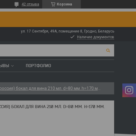
42 отзыва
Корзина
ул. 17 Сентября, 49А, помещение 8, Гродно, Беларусь
Наличие документов
ЗЫВЫ
ПОРТФОЛИО
Опытный стекольный завод (россия) бокал для вина 210 мл. d=80 мм. h=170 мм. эдем /24/600/
ИЯ) БОКАЛ ДЛЯ ВИНА 210 МЛ. D=80 ММ. H=170 ММ.