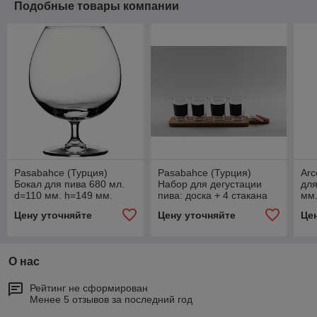
Подобные товары компании
Pasabahce (Турция)
Pasabahce (Турция)
Arc
Бокал для пива 680 мл.
Набор для дегустации
для
d=110 мм. h=149 мм.
пива: доска + 4 стакана
мм.
Шарант /12/
197 мл. d=70 мм. h=95
/6/
Цену уточняйте
Цену уточняйте
Це
мм. со стикерами+ мел
О нас
Рейтинг не сформирован
Менее 5 отзывов за последний год