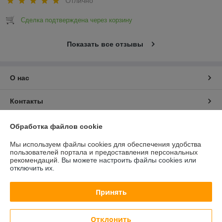
Отлично
Сделка подтверждена через корзину
Показать все отзывы
О нас
Контакты
Доставка и оплата
Обработка файлов cookie
Мы используем файлы cookies для обеспечения удобства
График работы
пользователей портала и предоставления персональных
рекомендаций.
Вы можете настроить файлы cookies или
отключить их.
Полная версия сайта
Принять
Политика обработки cookies
Сайт создан на платформе Deal.by
Отклонить