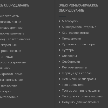
ОЕ ОБОРУДОВАНИЕ
ЭЛЕКТРОМЕХАНИЧЕСКОЕ
ОБОРУДОВАНИЕ
онвектоматы
Мясорубки
конвекционные
Миксеры планетарные
 пищеварочные
Картофелечистки
 промышленные
Овощерезки
роды электрические
Кухонные процессоры
 жарочные
Куттеры
 расстоечные
Слайсеры
ля пиццы
Хлеборезки
хности жарочные
Ленточные пилы
льники
Шприцы для колбас
микроволновые
Пельменные аппараты
ты настольные
Тестоделители
 пекарские
Тестомесильные машины
роварки
Тестораскаточные машины
ны тепловые
Ловушки для насекомых