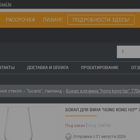
Deal.by
РАССРОЧКА ЛИЗИНГ
ПОДРОБНОСТИ ЗДЕСЬ!
НТАКТЫ
ДОСТАВКА И ОПЛАТА
ПРОЕКТИРОВАНИЕ
ОТ
ное стекло
"lucaris", таиланд
Бокал для вина "hong kong hip" 770м
БОКАЛ ДЛЯ ВИНА "HONG KONG HIP" 7
Под заказ
Код:
358763
Отправка с 21 августа 2026