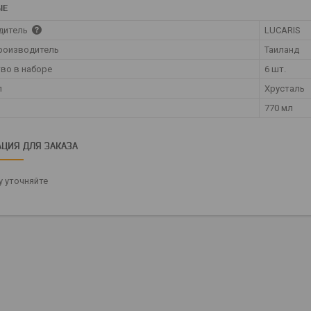
ЫЕ
дитель
LUCARIS
роизводитель
Таиланд
во в наборе
6 шт.
л
Хрусталь
770 мл
ЦИЯ ДЛЯ ЗАКАЗА
 уточняйте