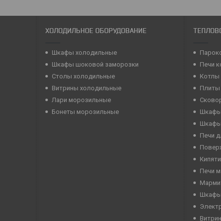
ХОЛОДИЛЬНОЕ ОБОРУДОВАНИЕ
ТЕПЛОВ
Шкафы холодильные
Парок
Шкафы шоковой заморозки
Печи 
Столы холодильные
Котлы
Витрины холодильные
Плиты
Лари морозильные
Сково
Бонеты морозильные
Шкафы
Шкафы
Печи д
Повер
Кипяти
Печи 
Марми
Шкафы
Элект
Витри