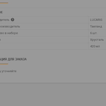
ЫЕ
дитель
LUCARIS
роизводитель
Таиланд
во в наборе
6 шт.
л
Хрусталь
420 мл
ЦИЯ ДЛЯ ЗАКАЗА
 уточняйте