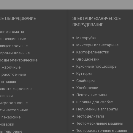
ОЕ ОБОРУДОВАНИЕ
ЭЛЕКТРОМЕХАНИЧЕСКОЕ
ОБОРУДОВАНИЕ
онвектоматы
Мясорубки
конвекционные
Миксеры планетарные
 пищеварочные
Картофелечистки
 промышленные
Овощерезки
роды электрические
Кухонные процессоры
 жарочные
Куттеры
 расстоечные
Слайсеры
ля пиццы
Хлеборезки
хности жарочные
Ленточные пилы
льники
Шприцы для колбас
микроволновые
Пельменные аппараты
ты настольные
Тестоделители
 пекарские
Тестомесильные машины
роварки
Тестораскаточные машины
ны тепловые