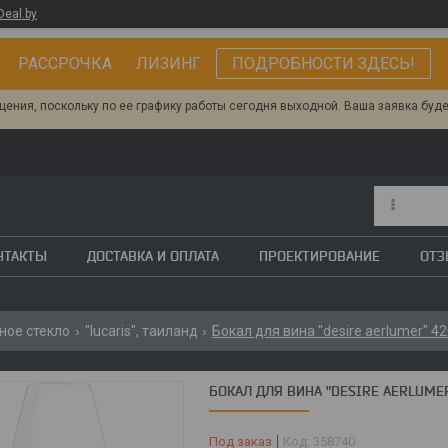
Deal.by
РАССРОЧКА ЛИЗИНГ
ПОДРОБНОСТИ ЗДЕСЬ!
ения, поскольку по ее графику работы сегодня выходной. Ваша заявка буд
НТАКТЫ
ДОСТАВКА И ОПЛАТА
ПРОЕКТИРОВАНИЕ
ОТ
ное стекло
"lucaris", таиланд
Бокал для вина "desire aerlumer" 420
БОКАЛ ДЛЯ ВИНА "DESIRE AERLUMER"
Под заказ
Код:
358740