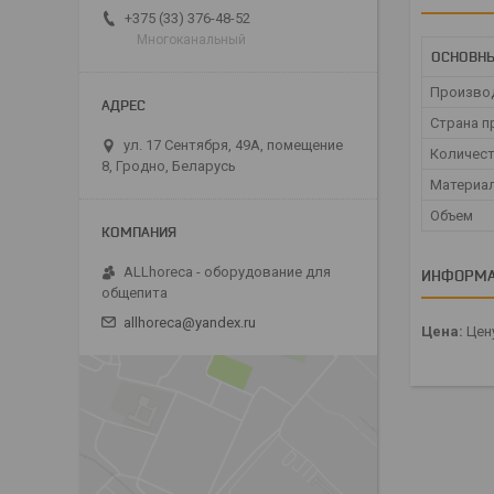
+375 (33) 376-48-52
Многоканальный
ОСНОВН
Произво
Страна п
ул. 17 Сентября, 49А, помещение
Количест
8, Гродно, Беларусь
Материа
Объем
ALLhoreca - оборудование для
ИНФОРМА
общепита
allhoreca@yandex.ru
Цена:
Цену