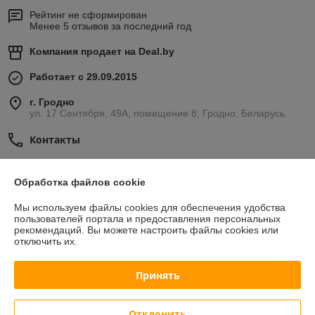
Рейтинг не сформирован
Менее 5 отзывов за последний год
Компания продает на
Deal.by
Работает с 29.09.2015
г. Гродно
ул. 17 Сентября, 49А, помещение 8, Гродно, Беларусь
Контакты
Показать весь график работы
Сегодня выходной
Обработка файлов cookie
Мы используем файлы cookies для обеспечения удобства
Отзывы о магазине
пользователей портала и предоставления персональных
рекомендаций.
Вы можете настроить файлы cookies или
42 отзывов за всё время
отключить их.
Михаил
30.07.2026
Принять
Плохо
Отклонить