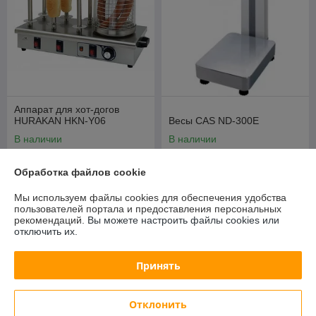
Аппарат для хот-догов
HURAKAN HKN-Y06
Весы CAS ND-300E
В наличии
В наличии
645,79
1 413,71
руб.
руб.
Обработка файлов cookie
694,39 руб.
1 520,12 руб.
Мы используем файлы cookies для обеспечения удобства
Купить
Купить
пользователей портала и предоставления персональных
рекомендаций.
Вы можете настроить файлы cookies или
отключить их.
-7%
-7%
Принять
Отклонить