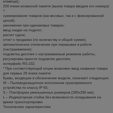
клавиши);
200 ячеек косвенной памяти (вызов товара вводом его номера)
*;
суммирование товаров (как весовых, так и с фиксированной
ценой);
умножение при одинаковых товарах;
ввод скидки на подитог;
расчет сдачи;
отчет о продажах (по количеству и общей сумме);
автоматическое отключение при перерывах в работе
(настраиваемое);
подсветка дисплея с настраиваемым режимом работы;
регулировка яркости подсветки дисплея;
интерфейс RS-232.
* При соответствующей опции возможен ввод названия товара
для первых 28 ячеек памяти.
Буквы, входящие в обозначение модели, означают следующее:
W – Пылеводозащитное исполнение грузоприемного
устройства по классу IP 65;
S – Платформа уменьшенных размеров (280х280 мм);
L – Индикаторная стойка без возможности складывания на
время транспортировки.
Технические характеристики