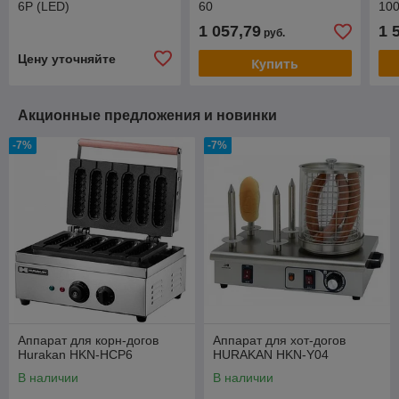
6P (LED)
60
10
1 057,79
1 
руб.
Цену уточняйте
Купить
Акционные предложения и новинки
-7%
-7%
Аппарат для корн-догов
Аппарат для хот-догов
Hurakan HKN-HCP6
HURAKAN HKN-Y04
В наличии
В наличии