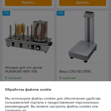
Купить
Купить
-7%
-7%
Аппарат для хот-догов
HURAKAN HKN-Y06
Весы CAS ND-300E
В наличии
В наличии
645,79
1 413,71
руб.
руб.
Обработка файлов cookie
694,39 руб.
1 520,12 руб.
Мы используем файлы cookies для обеспечения удобства
Купить
Купить
пользователей портала и предоставления персональных
рекомендаций.
Вы можете настроить файлы cookies или
отключить их.
-7%
-7%