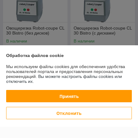
Овощерезка Robot-coupe CL
Овощерезка Robot-coupe CL
30 Bistro (без дисков)
30 Bistro (с дисками)
В наличии
В наличии
3 506
4 725,14
руб.
руб.
Обработка файлов cookie
3 984,09 руб.
5 369,47 руб.
Мы используем файлы cookies для обеспечения удобства
Купить
Купить
пользователей портала и предоставления персональных
рекомендаций.
Вы можете настроить файлы cookies или
отключить их.
-12%
-12%
Принять
Отклонить