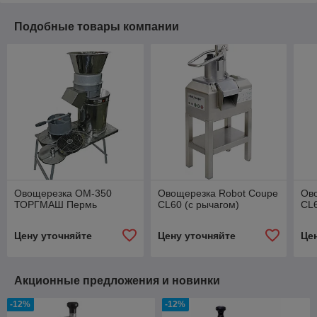
Подобные товары компании
Овощерезка ОМ-350
Овощерезка Robot Сoupe
Ов
ТОРГМАШ Пермь
CL60 (с рычагом)
CL6
Цену уточняйте
Цену уточняйте
Це
Акционные предложения и новинки
-12%
-12%