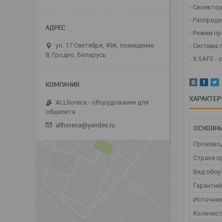
- Селекто
- Распред
- Режим п
ул. 17 Сентября, 49А, помещение
- Система 
8, Гродно, Беларусь
- X SAFE -
ХАРАКТЕ
ALLhoreca - оборудование для
общепита
allhoreca@yandex.ru
ОСНОВН
Произво
Страна п
Вид обор
Гарантий
Источник
Количес