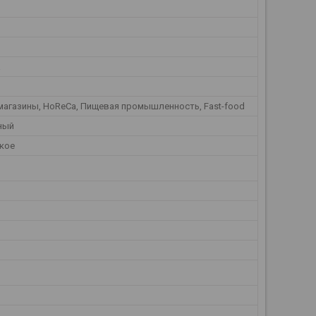
а
магазины, HoReCa, Пищевая промышленность, Fast-food
ный
кое