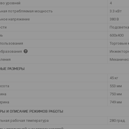
во уровней
4
ьная потребляемая мощность
3.3 кВт
ьное напряжение
380 В
ости
Подсветк
нь
600x400
спользования
Торговые 
образования
Инжектор
вления
Механичес
НЫЕ РАЗМЕРЫ
45 кг
ысота
553 мм
лина
750 мм
ирина
749 мм
РЫ И ОПИСАНИЕ РЕЖИМОВ РАБОТЫ
ьная рабочая температура
280 град.