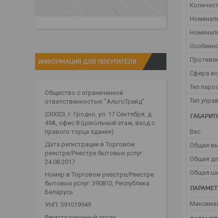
Количест
Номинал
Номинал
Особенн
Противе
ИНФОРМАЦИЯ ДЛЯ ПОКУПАТЕЛЯ
Сфера и
Тип паро
Общество с ограниченной
Тип упра
ответственностью "АльгоТрейд"
230023, г. Гродно, ул. 17 Сентября, д.
ГАБАРИТ
49А, офис 8 (цокольный этаж, вход с
Вес
правого торца здания)
Дата регистрации в Торговом
Общая в
реестре/Реестре бытовых услуг:
Общая д
24.08.2017
Общая ш
Номер в Торговом реестре/Реестре
бытовых услуг: 390812, Республика
ПАРАМЕТ
Беларусь
Максимал
УНП: 591019949
Регистрационный орган: