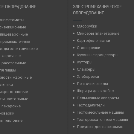
ОЕ ОБОРУДОВАНИЕ
ЭЛЕКТРОМЕХАНИЧЕСКОЕ
ОБОРУДОВАНИЕ
онвектоматы
Мясорубки
конвекционные
Миксеры планетарные
 пищеварочные
Картофелечистки
 промышленные
Овощерезки
роды электрические
Кухонные процессоры
 жарочные
Куттеры
 расстоечные
Слайсеры
ля пиццы
Хлеборезки
хности жарочные
Ленточные пилы
льники
Шприцы для колбас
микроволновые
Пельменные аппараты
ты настольные
Тестоделители
 пекарские
Тестомесильные машины
роварки
Тестораскаточные машины
ны тепловые
Ловушки для насекомых