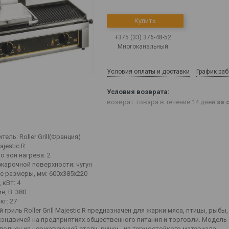
Купить
+375 (33) 376-48-52
Многоканальный
Условия оплаты и доставки
График ра
возврат товара в течение 14 дней
за 
ель: Roller Grill(Франция)
jestic R
 зон нагрева: 2
жарочной поверхности: чугун
е размеры, мм: 600x385x220
 кВт: 4
, В: 380
кг: 27
гриль Roller Grill Majestic R предназначен для жарки мяса, птицы, рыб
 сэндвичей на предприятиях общественного питания и торговли. Модель
полнен из нержавеющей стали, ручки - из термостойкого материала.