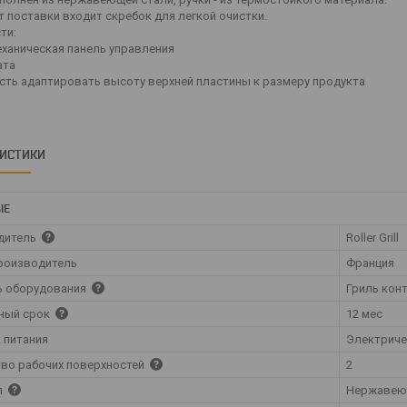
т поставки входит скребок для легкой очистки.
ти:
ханическая панель управления
ата
ть адаптировать высоту верхней пластины к размеру продукта
РИСТИКИ
ЫЕ
дитель
Roller Grill
роизводитель
Франция
ь оборудования
Гриль кон
ный срок
12 мес
 питания
Электрич
во рабочих поверхностей
2
л
Нержавею