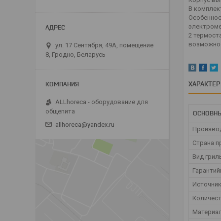
В комплек
Особеннос
электроме
2 термост
возможнос
ул. 17 Сентября, 49А, помещение
8, Гродно, Беларусь
ХАРАКТЕ
ALLhoreca - оборудование для
общепита
ОСНОВН
allhoreca@yandex.ru
Произво
Страна п
Вид грил
Гарантий
Источник
Количест
Материа