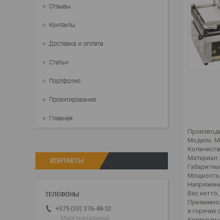
Отзывы
Контакты
Доставка и оплата
Статьи
Портфолио
Проектирование
Главная
Производит
Модель: Ma
Количество
Материал 
КОНТАКТЫ
Габаритны
Мощность,
Напряжение
Вес нетто, 
Прижимной 
+375 (33) 376-48-52
и горячих
Многоканальный
Корпус вы