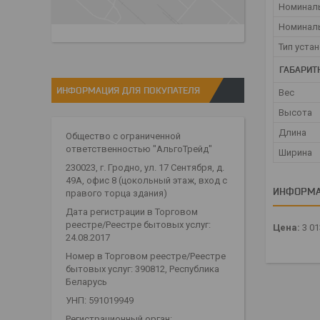
Номинал
Номинал
Тип уста
ГАБАРИТ
ИНФОРМАЦИЯ ДЛЯ ПОКУПАТЕЛЯ
Вес
Высота
Длина
Общество с ограниченной
ответственностью "АльгоТрейд"
Ширина
230023, г. Гродно, ул. 17 Сентября, д.
49А, офис 8 (цокольный этаж, вход с
ИНФОРМА
правого торца здания)
Дата регистрации в Торговом
реестре/Реестре бытовых услуг:
Цена:
3 01
24.08.2017
Номер в Торговом реестре/Реестре
бытовых услуг: 390812, Республика
Беларусь
УНП: 591019949
Регистрационный орган: