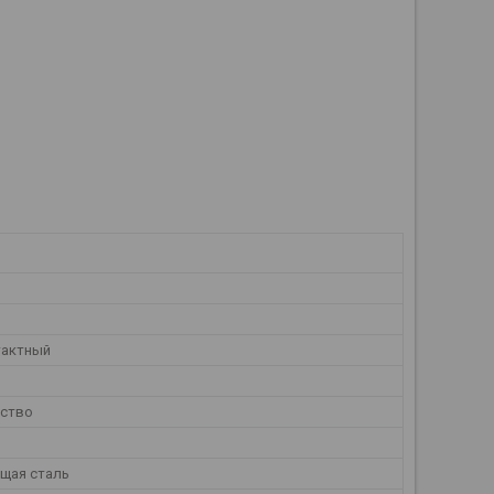
тактный
ество
щая сталь