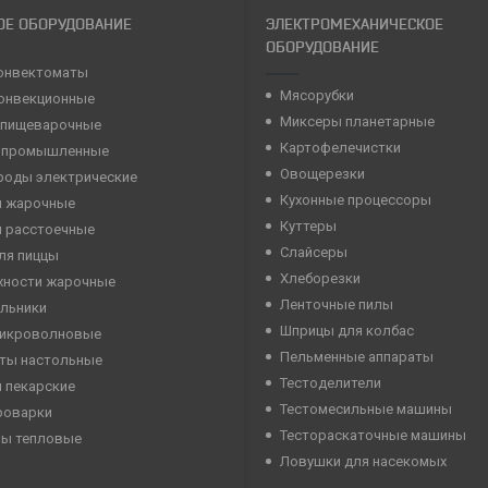
ОЕ ОБОРУДОВАНИЕ
ЭЛЕКТРОМЕХАНИЧЕСКОЕ
ОБОРУДОВАНИЕ
онвектоматы
Мясорубки
конвекционные
Миксеры планетарные
 пищеварочные
Картофелечистки
 промышленные
Овощерезки
роды электрические
Кухонные процессоры
 жарочные
Куттеры
 расстоечные
Слайсеры
ля пиццы
Хлеборезки
хности жарочные
Ленточные пилы
льники
Шприцы для колбас
микроволновые
Пельменные аппараты
ты настольные
Тестоделители
 пекарские
Тестомесильные машины
роварки
Тестораскаточные машины
ны тепловые
Ловушки для насекомых