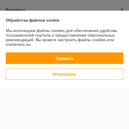
Контакты
Обработка файлов cookie
Доставка и оплата
Мы используем файлы cookies для обеспечения удобства
пользователей портала и предоставления персональных
График работы
рекомендаций.
Вы можете настроить файлы cookies или
отключить их.
Полная версия сайта
Принять
Политика обработки cookies
Отклонить
Сайт создан на платформе Deal.by
Информация для покупателя
Юридическое лицо:
Общество с ограниченной ответственностью