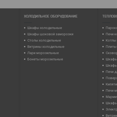
ХОЛОДИЛЬНОЕ ОБОРУДОВАНИЕ
ТЕПЛОВ
Шкафы холодильные
Парок
Шкафы шоковой заморозки
Печи 
Столы холодильные
Котлы
Витрины холодильные
Плиты
Лари морозильные
Сково
Бонеты морозильные
Шкафы
Шкафы
Печи д
Повер
Кипяти
Печи 
Марми
Шкафы
Элект
Витри