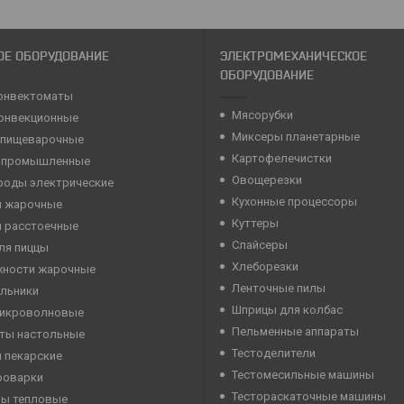
ОЕ ОБОРУДОВАНИЕ
ЭЛЕКТРОМЕХАНИЧЕСКОЕ
ОБОРУДОВАНИЕ
онвектоматы
Мясорубки
конвекционные
Миксеры планетарные
 пищеварочные
Картофелечистки
 промышленные
Овощерезки
роды электрические
Кухонные процессоры
 жарочные
Куттеры
 расстоечные
Слайсеры
ля пиццы
Хлеборезки
хности жарочные
Ленточные пилы
льники
Шприцы для колбас
микроволновые
Пельменные аппараты
ты настольные
Тестоделители
 пекарские
Тестомесильные машины
роварки
Тестораскаточные машины
ны тепловые