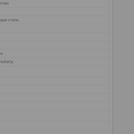
ество
щая сталь
ое
 HoReCa