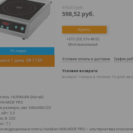
643,57
руб.
598,52
руб.
Купить
+375 (33) 376-48-52
Многоканальный
-7%
Условия оплаты и доставки
График ра
ался 1 день
08:17:09
возврат товара в течение 14 дней
за 
тель: HURAKAN (Китай)
KN-M35F PRO
е размеры, мм: 340x440x120
кВт: 3,5
, В: 220
кг: 7,1
е индукционные плиты Hurakan HKN-M35F PRO – альтернатива классич