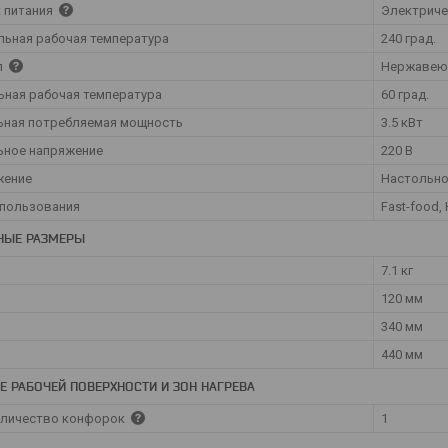
 питания
Электрич
ьная рабочая температура
240 град.
л
Нержавею
ная рабочая температура
60 град.
ьная потребляемая мощность
3.5 кВт
ьное напряжение
220 В
жение
Настольн
спользования
Fast-food,
НЫЕ РАЗМЕРЫ
7.1 кг
120 мм
340 мм
440 мм
Е РАБОЧЕЙ ПОВЕРХНОСТИ И ЗОН НАГРЕВА
оличество конфорок
1