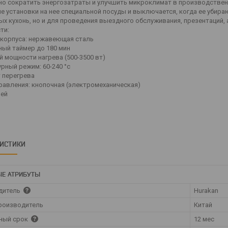
но сократить энергозатраты и улучшить микроклимат в производстве
ле установки на нее специальной посуды и выключается, когда ее убир
ых кухонь, но и для проведения выездного обслуживания, презентаций,
ти:
 корпуса: нержавеющая сталь
ный таймер до 180 мин
й мощности нагрева (500-3500 вт)
рный режим: 60-240 °с
т перегрева
правления: кнопочная (электромеханическая)
лей
РИСТИКИ
Е АТРИБУТЫ
дитель
Hurakan
роизводитель
Китай
ный срок
12 мес