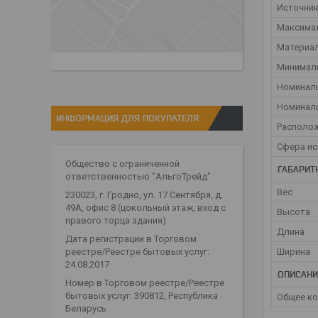
Источник
Максимал
Материа
Минималь
Номинал
Номинал
ИНФОРМАЦИЯ ДЛЯ ПОКУПАТЕЛЯ
Располо
Сфера и
Общество с ограниченной
ГАБАРИТ
ответственностью "АльгоТрейд"
Вес
230023, г. Гродно, ул. 17 Сентября, д.
49А, офис 8 (цокольный этаж, вход с
Высота
правого торца здания)
Длина
Дата регистрации в Торговом
Ширина
реестре/Реестре бытовых услуг:
24.08.2017
ОПИСАНИ
Номер в Торговом реестре/Реестре
бытовых услуг: 390812, Республика
Общее к
Беларусь