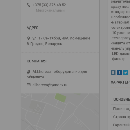
значитель
+375 (33) 376-48-52
сразу пос
Многоканальный
стандартн
Особеннос
-материал
-электрон
-10 уровне
-температу
ул. 17 Сентября, 49А, помещение
-защита о
8, Гродно, Беларусь
-панель у
-LED дисп
-фильтр
ALLhoreca - оборудование для
общепита
ХАРАКТЕ
allhoreca@yandex.ru
ОСНОВНЫ
Произво
Страна п
Гарантий