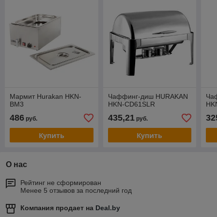
Мармит Hurakan HKN-
Чаффинг-диш HURAKAN
Ча
BM3
HKN-CD61SLR
HK
486
435,21
32
руб.
руб.
Купить
Купить
О нас
Рейтинг не сформирован
Менее 5 отзывов за последний год
Компания продает на
Deal.by