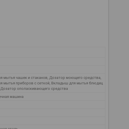
ля мытья чашек и стаканов, Дозатор моющего средства,
ля мытья приборов с сеткой, Вкладыш для мытья блюдец
, Дозатор ополаскивающего средства
ечная машина
щая сталь