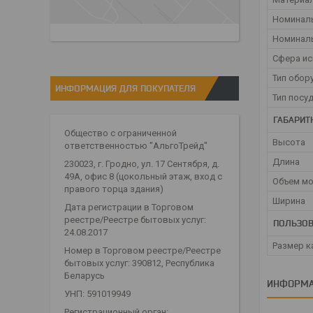
Номинал
Номинал
Сфера и
Тип обор
ИНФОРМАЦИЯ ДЛЯ ПОКУПАТЕЛЯ
Тип пос
ГАБАРИТ
Общество с ограниченной
Высота
ответственностью "АльгоТрейд"
Длина
230023, г. Гродно, ул. 17 Сентября, д.
49А, офис 8 (цокольный этаж, вход с
Объем мо
правого торца здания)
Ширина
Дата регистрации в Торговом
реестре/Реестре бытовых услуг:
ПОЛЬЗОВ
24.08.2017
Размер к
Номер в Торговом реестре/Реестре
бытовых услуг: 390812, Республика
Беларусь
ИНФОРМА
УНП: 591019949
Регистрационный орган: