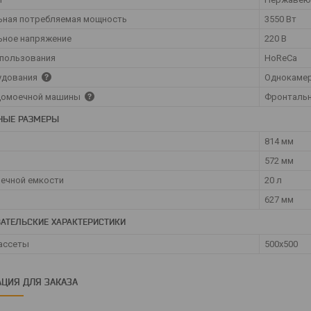
ьная потребляемая мощность
3550 Вт
ьное напряжение
220 В
спользования
HoReCa
удования
Однокаме
удомоечной машины
Фронталь
НЫЕ РАЗМЕРЫ
814 мм
572 мм
ечной емкости
20 л
627 мм
АТЕЛЬСКИЕ ХАРАКТЕРИСТИКИ
ассеты
500х500
ЦИЯ ДЛЯ ЗАКАЗА