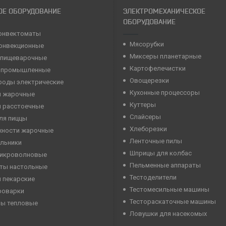
ОЕ ОБОРУДОВАНИЕ
ЭЛЕКТРОМЕХАНИЧЕСКОЕ
ОБОРУДОВАНИЕ
онвектоматы
Мясорубки
конвекционные
Миксеры планетарные
 пищеварочные
Картофелечистки
 промышленные
Овощерезки
роды электрические
Кухонные процессоры
 жарочные
Куттеры
 расстоечные
Слайсеры
ля пиццы
Хлеборезки
хности жарочные
Ленточные пилы
льники
Шприцы для колбас
микроволновые
Пельменные аппараты
ты настольные
Тестоделители
 пекарские
Тестомесильные машины
роварки
Тестораскаточные машины
ны тепловые
Ловушки для насекомых