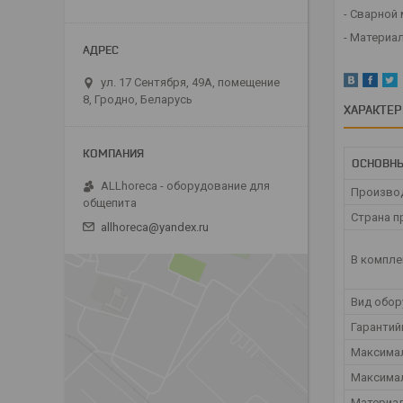
- Сварной
- Материа
ул. 17 Сентября, 49А, помещение
8, Гродно, Беларусь
ХАРАКТЕ
ОСНОВНЫ
ALLhoreca - оборудование для
Произво
общепита
Страна п
allhoreca@yandex.ru
В компле
Вид обо
Гарантий
Максимал
Максима
Материа