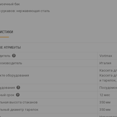
 моечный бак
л рукавов: нержавеющая сталь
РИСТИКИ
Е АТРИБУТЫ
дитель
Vortmax
роизводитель
Италия
Кассета д
кте оборудования
Кассета д
и тарелок
рудования
Посудомо
ный срок
12 мес
ьная высота стаканов
350 мм
льный диаметр тарелок
350 мм
л
Нержавею