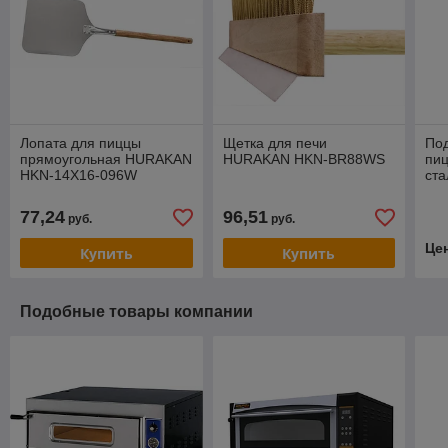
Лопата для пиццы
Щетка для печи
Под
прямоугольная HURAKAN
HURAKAN HKN-BR88WS
пи
HKN-14X16-096W
ста
77,24
96,51
руб.
руб.
Це
Купить
Купить
Подобные товары компании