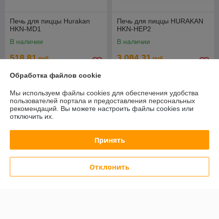
Печь для пиццы Hurakan
Печь для пиццы HURAKAN
HKN-MD1
HKN-HEP2
В наличии
В наличии
518,81
3 084,31
руб.
руб.
557,86 руб.
3 316,47 руб.
Обработка файлов cookie
Купить
Купить
Мы используем файлы cookies для обеспечения удобства
пользователей портала и предоставления персональных
СУПЕРЦЕНА
СУПЕРЦЕНА
рекомендаций.
Вы можете настроить файлы cookies или
отключить их.
Принять
Отклонить
Печь для пиццы ITPIZZA
Печь для пиццы ITPIZZA