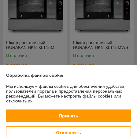
Шкаф расстоечный
Шкаф расстоечный
HURAKAN HKN-XLT15M
HURAKAN HKN-XLT15MWS
В наличии
В наличии
1 228,30
1 284,49
руб.
руб.
1 320,75 руб.
1 381,17 руб.
Обработка файлов cookie
Купить
Купить
Мы используем файлы cookies для обеспечения удобства
пользователей портала и предоставления персональных
рекомендаций.
Вы можете настроить файлы cookies или
-7%
-7%
отключить их.
Принять
Отклонить