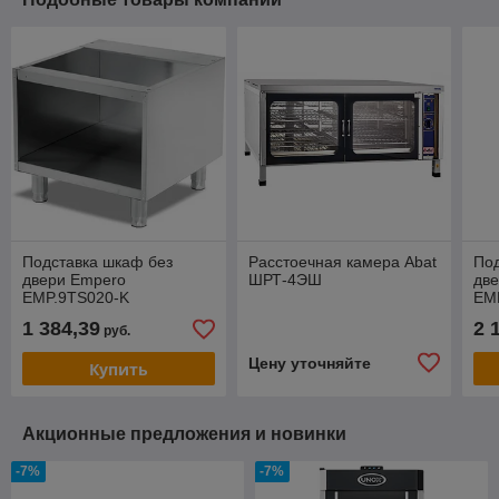
Подставка шкаф без
Расстоечная камера Abat
Под
двери Empero
ШРТ-4ЭШ
дв
EMP.9TS020-K
EM
1 384,39
2 
руб.
Цену уточняйте
Купить
Акционные предложения и новинки
-7%
-7%