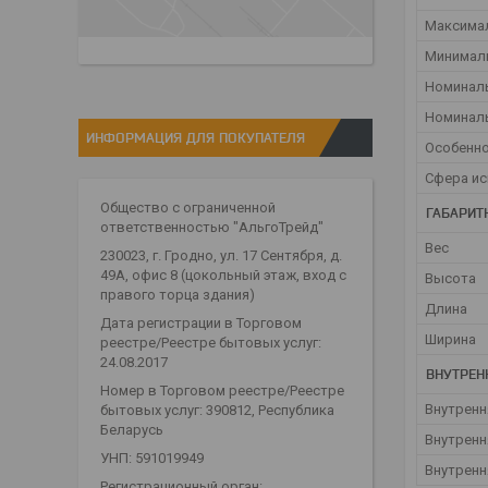
Максимал
Минималь
Номинал
Номинал
ИНФОРМАЦИЯ ДЛЯ ПОКУПАТЕЛЯ
Особенн
Сфера и
Общество с ограниченной
ГАБАРИТ
ответственностью "АльгоТрейд"
Вес
230023, г. Гродно, ул. 17 Сентября, д.
49А, офис 8 (цокольный этаж, вход с
Высота
правого торца здания)
Длина
Дата регистрации в Торговом
Ширина
реестре/Реестре бытовых услуг:
24.08.2017
ВНУТРЕН
Номер в Торговом реестре/Реестре
Внутренн
бытовых услуг: 390812, Республика
Беларусь
Внутренн
УНП: 591019949
Внутренн
Регистрационный орган: