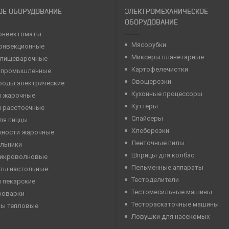
ОЕ ОБОРУДОВАНИЕ
ЭЛЕКТРОМЕХАНИЧЕСКОЕ
ОБОРУДОВАНИЕ
онвектоматы
Мясорубки
конвекционные
Миксеры планетарные
 пищеварочные
Картофелечистки
 промышленные
Овощерезки
роды электрические
Кухонные процессоры
 жарочные
Куттеры
 расстоечные
Слайсеры
ля пиццы
Хлеборезки
хности жарочные
Ленточные пилы
льники
Шприцы для колбас
микроволновые
Пельменные аппараты
ты настольные
Тестоделители
 пекарские
Тестомесильные машины
роварки
Тестораскаточные машины
ны тепловые
Ловушки для насекомых