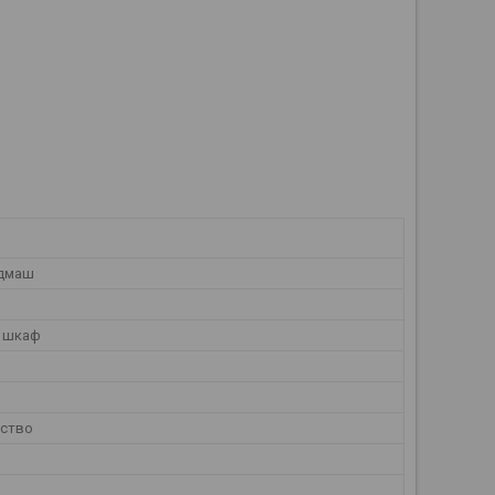
дмаш
 шкаф
ество