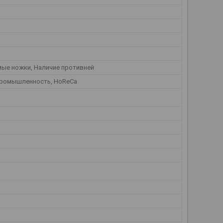
мые ножки, Наличие противней
ромышленность, HoReCa