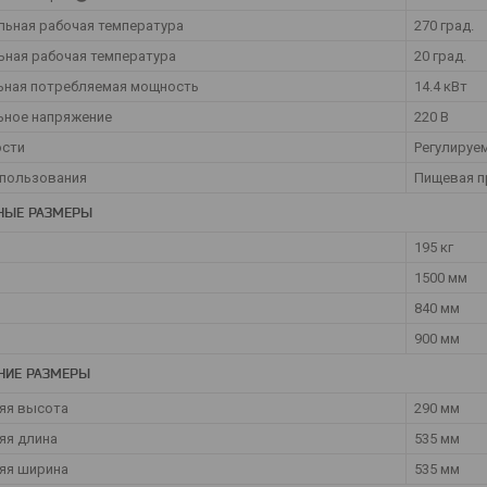
ьная рабочая температура
270 град.
ная рабочая температура
20 град.
ьная потребляемая мощность
14.4 кВт
ьное напряжение
220 В
ости
Регулируе
спользования
Пищевая п
НЫЕ РАЗМЕРЫ
195 кг
1500 мм
840 мм
900 мм
НИЕ РАЗМЕРЫ
яя высота
290 мм
яя длина
535 мм
яя ширина
535 мм