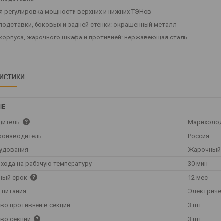
я регулировка мощности верхних и нижних ТЭНов
подставки, боковых и задней стенки: окрашенный металл
корпуса, жарочного шкафа и противней: нержавеющая сталь
РИСТИКИ
ЫЕ
дитель
Марихоло
роизводитель
Россия
удования
Жарочный
хода на рабочую температуру
30 мин
ный срок
12 мес
 питания
Электрич
во противней в секции
3 шт.
во секций
3 шт.