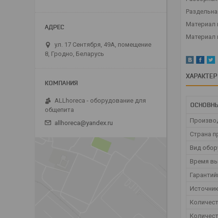
Раздельна
Материал 
Материал 
ул. 17 Сентября, 49А, помещение
8, Гродно, Беларусь
ХАРАКТЕ
ALLhoreca - оборудование для
ОСНОВН
общепита
Произво
allhoreca@yandex.ru
Страна п
Вид обор
Время вы
Гарантий
Источник
Количест
Количест