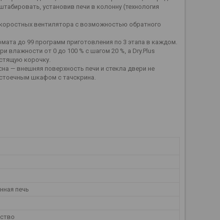
табировать, установив печи в колонну (технология
ухскоростных вентилятора с возможностью обратного
мата до 99 программ приготовления по 3 этапа в каждом.
 влажности от 0 до 100 % c шагом 20 %, а Dry.Plus
устящую корочку.
на — внешняя поверхность печи и стекла двери не
сстоечным шкафом с тачскрина.
нная печь
ество