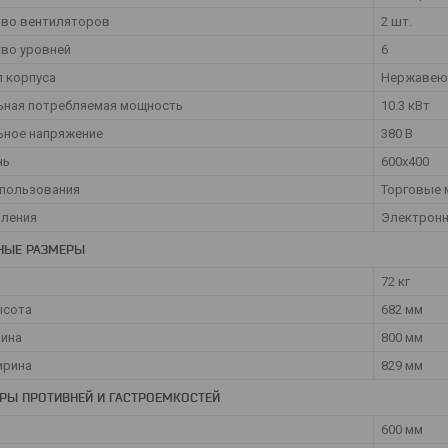
тво вентиляторов
2 шт.
во уровней
6
 корпуса
Нержавею
ьная потребляемая мощность
10.3 кВт
ьное напряжение
380 В
нь
600x400
спользования
Торговые 
вления
Электрон
НЫЕ РАЗМЕРЫ
72 кг
ысота
682 мм
лина
800 мм
ирина
829 мм
РЫ ПРОТИВНЕЙ И ГАСТРОЕМКОСТЕЙ
600 мм