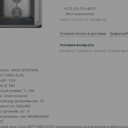
+375 (33) 376-48-52
Многоканальный
Заказ только по телефону
Условия оплаты и доставки
График ра
возврат товара в течение 14 дней
за 
тель: UNOX (ИТАЛИЯ)
EFT-06EU-ELRV
кВт: 10,3
, В: 380
рный режим, °C: 260
е: Электронное
е между уровнями мм: 75
емкости: 600х400
 уровней, шт.: 6
е размеры, мм: 800x829x682
72
нная печь Unox XEFT-06EU-ELRV предназначена для выпечки хлеба и кон