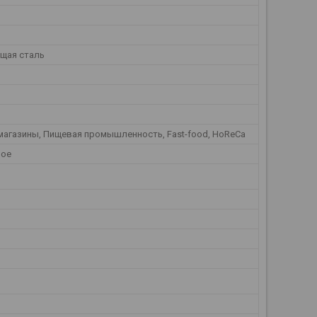
щая сталь
магазины, Пищевая промышленность, Fast-food, HoReCa
ное