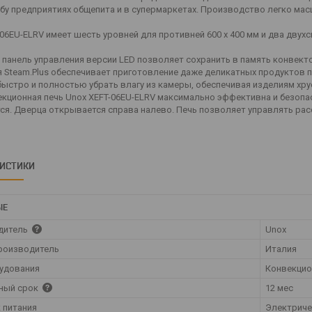
бу предприятиях общепита и в супермаркетах. Производство легко масш
-06EU-ELRV имеет шесть уровней для противней 600 x 400 мм и два дв
 панель управления версии LED позволяет сохранить в память конвекто
 Steam.Plus обеспечивает приготовление даже деликатных продуктов при
быстро и полностью убрать влагу из камеры, обеспечивая изделиям хр
кционная печь Unox XEFT-06EU-ELRV максимально эффективна и безопас
ся. Дверца открывается справа налево. Печь позволяет управлять ра
РИСТИКИ
ЫЕ
дитель
Unox
роизводитель
Италия
удования
Конвекцио
ный срок
12 мес
 питания
Электрич