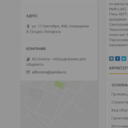
по масшта
Multi.Link).
Печь XEFT
вращения.
Сенсорная
ул. 17 Сентября, 49А, помещение
Технология
8, Гродно, Беларусь
помогает 
Пароконве
нагревают
ALLhoreca - оборудование для
общепита
ХАРАКТЕ
allhoreca@yandex.ru
ОСНОВН
Произво
Страна п
Вид обор
Гарантий
Источник