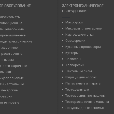
ОЕ ОБОРУДОВАНИЕ
ЭЛЕКТРОМЕХАНИЧЕСКОЕ
ОБОРУДОВАНИЕ
онвектоматы
Мясорубки
конвекционные
Миксеры планетарные
 пищеварочные
Картофелечистки
 промышленные
Овощерезки
роды электрические
Кухонные процессоры
 жарочные
Куттеры
 расстоечные
Слайсеры
ля пиццы
Хлеборезки
хности жарочные
Ленточные пилы
льники
Шприцы для колбас
микроволновые
Пельменные аппараты
ты настольные
Тестоделители
 пекарские
Тестомесильные машины
роварки
Тестораскаточные машины
ны тепловые
Ловушки для насекомых