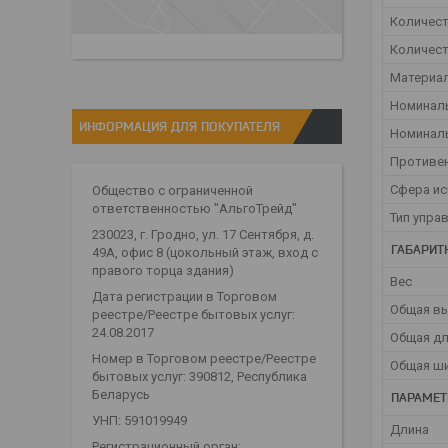
Количес
Количест
Материал
Номинал
ИНФОРМАЦИЯ ДЛЯ ПОКУПАТЕЛЯ
Номинал
Противе
Сфера и
Общество с ограниченной
ответственностью "АльгоТрейд"
Тип упра
230023, г. Гродно, ул. 17 Сентября, д.
ГАБАРИТ
49А, офис 8 (цокольный этаж, вход с
правого торца здания)
Вес
Дата регистрации в Торговом
Общая в
реестре/Реестре бытовых услуг:
24.08.2017
Общая д
Номер в Торговом реестре/Реестре
Общая ш
бытовых услуг: 390812, Республика
Беларусь
ПАРАМЕТ
УНП: 591019949
Длина
Регистрационный орган: