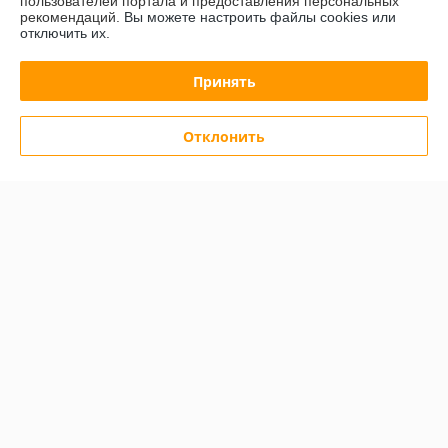
пользователей портала и предоставления персональных
рекомендаций.
Вы можете настроить файлы cookies или
отключить их.
Контакты
Принять
Доставка и оплата
Отклонить
График работы
Полная версия сайта
Политика обработки cookies
Сайт создан на платформе Deal.by
Информация для покупателя
Юридическое лицо:
Общество с ограниченной ответственностью