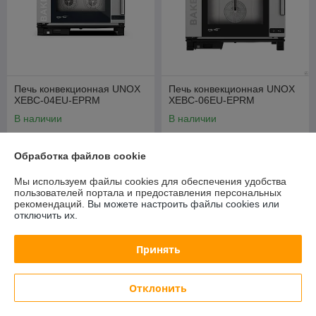
Печь конвекционная UNOX
Печь конвекционная UNOX
XEBC-04EU-EPRM
XEBC-06EU-EPRM
В наличии
В наличии
15 500,45
18 040,75
руб.
руб.
16 667,15 руб.
19 398,66 руб.
Обработка файлов cookie
Купить
Купить
Мы используем файлы cookies для обеспечения удобства
пользователей портала и предоставления персональных
рекомендаций.
Вы можете настроить файлы cookies или
СУПЕРЦЕНА
-7%
отключить их.
Принять
Отклонить