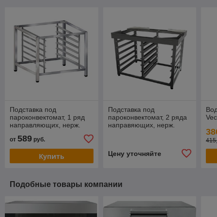
Подставка под
Подставка под
Во
пароконвектомат, 1 ряд
пароконвектомат, 2 ряда
Vec
направляющих, нерж.
направяющих, нерж.
38
сталь
сталь
589
от
руб.
415
Цену уточняйте
Купить
Подобные товары компании