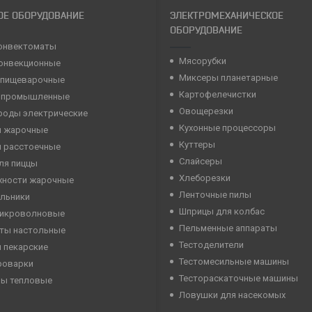
ОЕ ОБОРУДОВАНИЕ
ЭЛЕКТРОМЕХАНИЧЕСКОЕ
ОБОРУДОВАНИЕ
онвектоматы
Мясорубки
конвекционные
Миксеры планетарные
 пищеварочные
Картофелечистки
 промышленные
Овощерезки
роды электрические
Кухонные процессоры
 жарочные
Куттеры
 расстоечные
Слайсеры
ля пиццы
Хлеборезки
хности жарочные
Ленточные пилы
льники
Шприцы для колбас
микроволновые
Пельменные аппараты
ты настольные
Тестоделители
 пекарские
Тестомесильные машины
роварки
Тестораскаточные машины
ны тепловые
Ловушки для насекомых