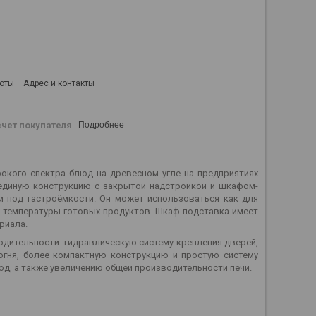
боты
Адрес и контакты
счет покупателя
Подробнее
окого спектра блюд на древесном угле на предприятиях
 единую конструкцию с закрытой надстройкой и шкафом-
 под гастроёмкости. Он может использоваться как для
я температуры готовых продуктов. Шкаф-подставка имеет
риала.
дительности: гидравлическую систему крепления дверей,
огня, более компактную конструкцию и простую систему
юд, а также увеличению общей производительности печи.