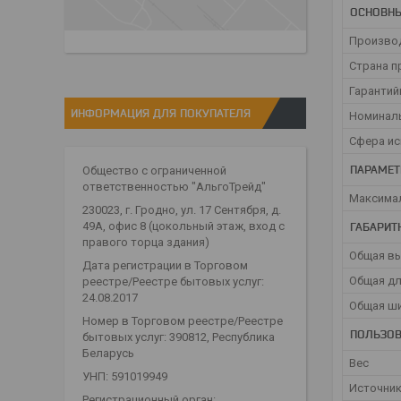
ОСНОВН
Произво
Страна п
Гарантий
ИНФОРМАЦИЯ ДЛЯ ПОКУПАТЕЛЯ
Номинал
Сфера и
ПАРАМЕТ
Общество с ограниченной
ответственностью "АльгоТрейд"
Максимал
230023, г. Гродно, ул. 17 Сентября, д.
ГАБАРИТ
49А, офис 8 (цокольный этаж, вход с
правого торца здания)
Общая в
Дата регистрации в Торговом
Общая д
реестре/Реестре бытовых услуг:
24.08.2017
Общая ш
Номер в Торговом реестре/Реестре
ПОЛЬЗОВ
бытовых услуг: 390812, Республика
Беларусь
Вес
УНП: 591019949
Источник
Регистрационный орган: