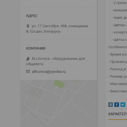
- 2 грил
- внешни
- ящик д
- щипцы 
ул. 17 Сентября, 49А, помещение
8, Гродно, Беларусь
- кочерг
- щётка 
Особеннос
- Время ро
ALLhoreca - оборудование для
- Произво
общепита
- Расход уг
allhoreca@yandex.ru
- Размер р
- Максимал
- Вместим
ХАРАКТЕ