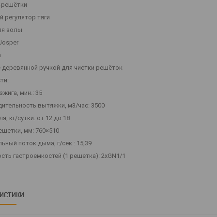
ь-решётки
й регулятор тяги
ля золы
Josper
а
с деревянной ручкой для чистки решёток
ти:
зжига, мин.: 35
дительность вытяжки, м3/час: 3500
ля, кг/сутки: от 12 до 18
ешетки, мм: 760×510
ьный поток дыма, г/сек.: 15,39
ость гастроемкостей (1 решетка): 2xGN1/1
РИСТИКИ