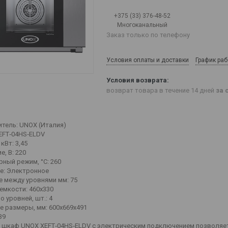
+375 (33) 376-48-52
Многоканальный
Заказ только по телефону
Условия оплаты и доставки
График ра
возврат товара в течение 14 дней
за 
тель: UNOX (Италия)
EFT‑04HS‑ELDV
кВт: 3,45
, В: 220
рный режим, °C: 260
е: Электронное
е между уровнями мм: 75
емкости: 460х330
 уровней, шт.: 4
е размеры, мм: 600x669x491
39
 шкаф UNOX XEFT‑04HS‑ELDV с электрическим подключением позволяет