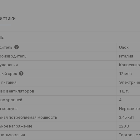
РИСТИКИ
ЫЕ
дитель
Unox
роизводитель
Италия
удования
Конвекцио
ный срок
12 мес
 питания
Электрич
тво вентиляторов
1 шт.
во уровней
4
 корпуса
Нержавею
ьная потребляемая мощность
3.45 кВт
ьное напряжение
220 В
спользования
Торговые 