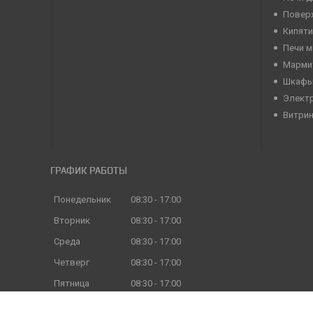
Повер
Кипяти
Печи 
Марми
Шкафы
Элект
Витри
ГРАФИК РАБОТЫ
Понедельник
08:30
17:00
Вторник
08:30
17:00
Среда
08:30
17:00
Четверг
08:30
17:00
Пятница
08:30
17:00
Суббота
Выходной