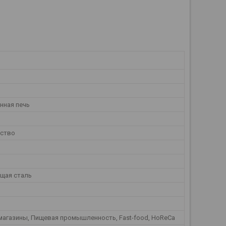
нная печь
ество
щая сталь
магазины, Пищевая промышленность, Fast-food, HoReCa