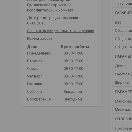
Тип упра
Гродненский городской
исполнительный комитет
ГАБАРИТ
Дата регистрации компании:
Вес
07.08.2015
Общая в
Ссылка на свидетельство/лицензию
Режим работы:
Общая д
День
Время работы
Общая ш
Понедельник
08:30-17:00
ПАРАМЕТ
Вторник
08:30-17:00
Длина
Среда
08:30-17:00
Расстоян
Четверг
08:30-17:00
Ширина
Пятница
08:30-17:00
ПАРАМЕТ
Суббота
Выходной
Воскресенье
Выходной
Максимал
Минималь
ПОЛЬЗОВ
Противе