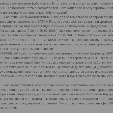
 замороженные полуфабрикаты. Используется в кондитерских, пекарнях
ии LED с возможностью самостоятельного контроля и регулирования с
ю вентиляцию при выпечке любых изделий.
 шкаф оснащен технологиями AIR.Plus для оптимального распределени
ра с двумя скоростями, STEAM.Plus, отвечающей за идеальный уровень 
, придания румянца и хрустящей корочки хлебобулочным продуктам. К
й и увлажнением (0-20-40-60-80-100%). За качественную теплоизоляци
сть персонала отвечает технология Protek.SAFE™. Вентилятор имеет мг
дверце. Благодаря технологии MAXI.LINK печи можно устанавливать дру
одновременно с этим используя возможность приготовления сразу нес
, температуре и времени выпечки.
‑04HS‑ELDV имеет три режима работы: предварительный нагрев до 260°C
 в диапазоне температур 30-260°C, память на 99 программ по 3 шага в 
ения нажатием одной кнопки и возможность непрерывной работы печи в
ние также оснащено сенсорным ЖК-дисплеем (диагональ 2,4"), герметич
ую попадение пара на электронную плату, термостатом, возможностью
ся времени приготовления, номинального и фактического времени, ск
 шкаф имеет легкий высокопрочный корпус, изготовленный из совреме
спечивающие удобство мытья, выполнена из высокопрочной нержавеюще
ткрывания сверху вниз, эргономичной ручкой и замком Soft-close. Внут
амера оснащена светодиодным освещением и имеет четыре направляющ
щающим опрокидывания противней. В комплект пекарского шкафа UNOX
460x330 мм.