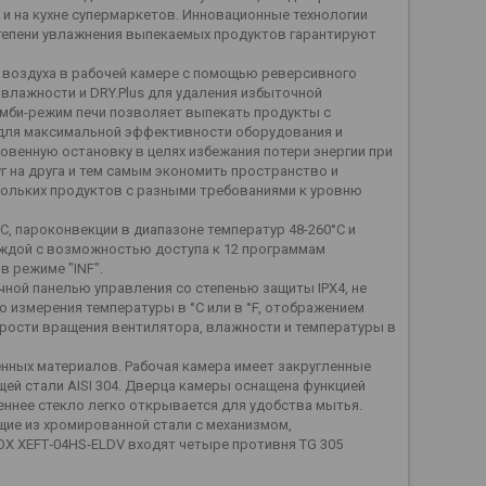
 и на кухне супермаркетов. Инновационные технологии
тепени увлажнения выпекаемых продуктов гарантируют
я воздуха в рабочей камере с помощью реверсивного
влажности и DRY.Plus для удаления избыточной
омби-режим печи позволяет выпекать продукты с
ю для максимальной эффективности оборудования и
новенную остановку в целях избежания потери энергии при
г на друга и тем самым экономить пространство и
кольких продуктов с разными требованиями к уровню
, пароконвекции в диапазоне температур 48-260°C и
каждой с возможностью доступа к 12 программам
 режиме "INF".
ной панелью управления со степенью защиты IPX4, не
 измерения температуры в °C или в °F, отображением
орости вращения вентилятора, влажности и температуры в
нных материалов. Рабочая камера имеет закругленные
й стали AISI 304. Дверца камеры оснащена функцией
реннее стекло легко открывается для удобства мытья.
ие из хромированной стали с механизмом,
 XEFT‑04HS‑ELDV входят четыре противня TG 305