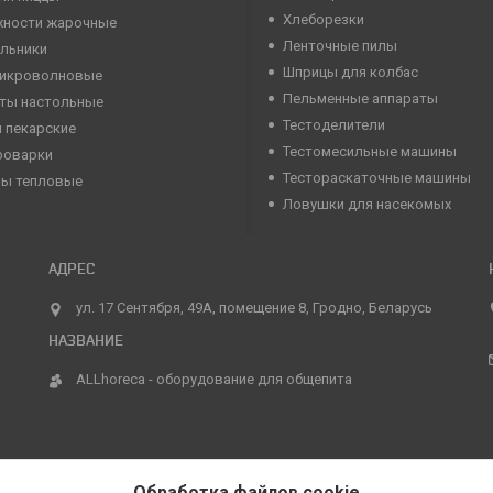
Хлеборезки
хности жарочные
Ленточные пилы
льники
Шприцы для колбас
микроволновые
Пельменные аппараты
ты настольные
Тестоделители
 пекарские
Тестомесильные машины
роварки
Тестораскаточные машины
ны тепловые
Ловушки для насекомых
ул. 17 Сентября, 49А, помещение 8, Гродно, Беларусь
ALLhoreca - оборудование для общепита
Обработка файлов cookie