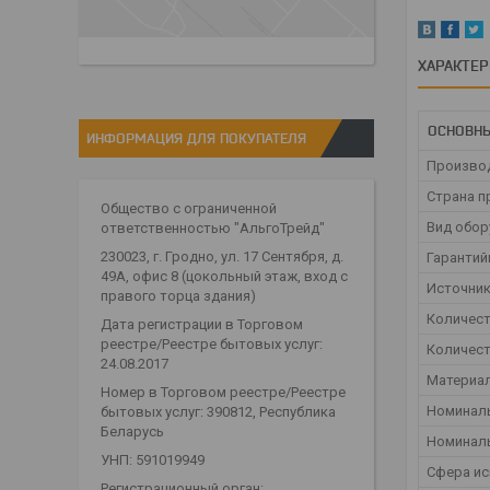
ХАРАКТЕ
ОСНОВН
ИНФОРМАЦИЯ ДЛЯ ПОКУПАТЕЛЯ
Произво
Страна п
Общество с ограниченной
Вид обор
ответственностью "АльгоТрейд"
230023, г. Гродно, ул. 17 Сентября, д.
Гарантий
49А, офис 8 (цокольный этаж, вход с
Источник
правого торца здания)
Количес
Дата регистрации в Торговом
реестре/Реестре бытовых услуг:
Количест
24.08.2017
Материал
Номер в Торговом реестре/Реестре
Номинал
бытовых услуг: 390812, Республика
Беларусь
Номинал
УНП: 591019949
Сфера и
Регистрационный орган: