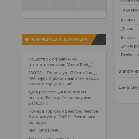
Номинал
ГАБАРИТ
Ширина
Длина
Высота
ИНФОРМАЦИЯ ДЛЯ ПОКУПАТЕЛЯ
Длина ра
Глубина 
Общество с ограниченной
ответственностью "АльгоТрейд"
ИНФОРМА
230023, г. Гродно, ул. 17 Сентября, д.
49А, офис 8 (цокольный этаж, вход с
правого торца здания)
Цена:
Цену
Дата регистрации в Торговом
реестре/Реестре бытовых услуг:
24.08.2017
Номер в Торговом реестре/Реестре
бытовых услуг: 390812, Республика
Беларусь
УНП: 591019949
Регистрационный орган: