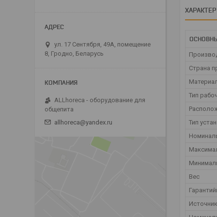
ХАРАКТЕ
ОСНОВН
ул. 17 Сентября, 49А, помещение
8, Гродно, Беларусь
Произво
Страна п
Материал
Тип рабо
ALLhoreca - оборудование для
Располож
общепита
Тип уста
allhoreca@yandex.ru
Номинал
Максимал
Минималь
Вес
Гарантий
Источник