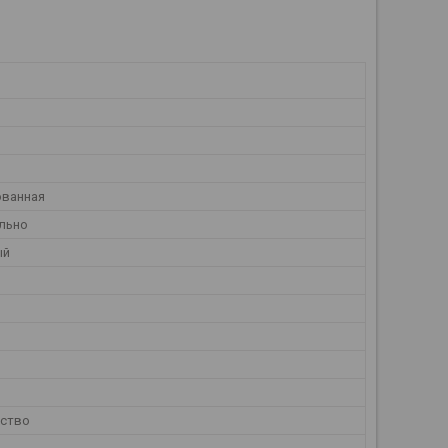
ованная
льно
ый
ество