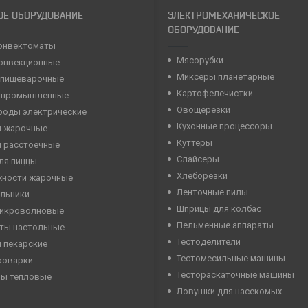
ОЕ ОБОРУДОВАНИЕ
ЭЛЕКТРОМЕХАНИЧЕСКОЕ
ОБОРУДОВАНИЕ
онвектоматы
Мясорубки
конвекционные
Миксеры планетарные
 пищеварочные
Картофелечистки
 промышленные
Овощерезки
роды электрические
Кухонные процессоры
 жарочные
Куттеры
 расстоечные
Слайсеры
ля пиццы
Хлеборезки
хности жарочные
Ленточные пилы
льники
Шприцы для колбас
микроволновые
Пельменные аппараты
ты настольные
Тестоделители
 пекарские
Тестомесильные машины
роварки
Тестораскаточные машины
ны тепловые
Ловушки для насекомых