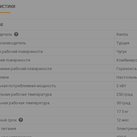
РИСТИКИ
ЫЕ
дитель
Remta
роизводитель
Турция
 рабочей поверхности
Чугун
чей поверхности
Комбинир
ение рабочей поверхности
Горизонта
новки
Настольн
ьная потребляемая мощность
2 кВт
ьная рабочая температура
250 град.
ная рабочая температура
50 град.
17.5 кг
ный срок
12 мес
 питания
Электрич