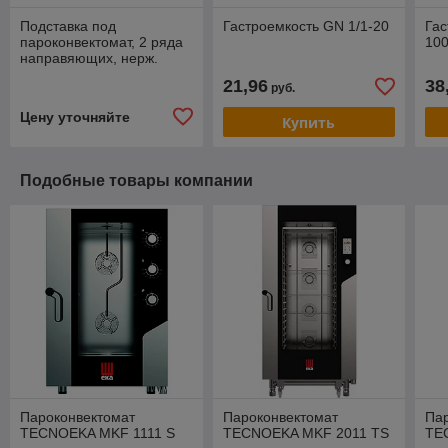
Подставка под
Гастроемкость GN 1/1-20
Гас
пароконвектомат, 2 ряда
10
направяющих, нерж.
сталь
21,96
38
руб.
Цену уточняйте
Купить
Подобные товары компании
Пароконвектомат
Пароконвектомат
Па
TECNOEKA MKF 1111 S
TECNOEKA MKF 2011 TS
TE