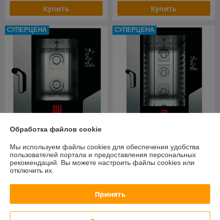
Купить
Купить
СУПЕРЦЕНА
СУПЕРЦЕНА
Обработка файлов cookie
Пароконвектомат
Пароконвектомат
TECNOEKA MKF 711 BM
TECNOEKA MKF 1111 BM
Мы используем файлы cookies для обеспечения удобства
пользователей портала и предоставления персональных
В наличии
В наличии
рекомендаций.
Вы можете настроить файлы cookies или
отключить их.
8 627,47
11 600,63
руб.
руб.
9 081,55 руб.
12 211,19 руб.
Принять
Купить
Купить