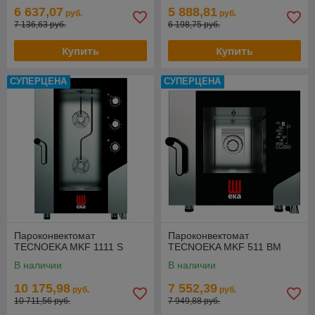
6 637,07
5 888,81
руб.
руб.
7 136,63 руб.
6 198,75 руб.
Купить
Купить
СУПЕРЦЕНА
СУПЕРЦЕНА
Пароконвектомат
Пароконвектомат
TECNOEKA MKF 1111 S
TECNOEKA MKF 511 BM
В наличии
В наличии
10 175,98
7 552,39
руб.
руб.
10 711,56 руб.
7 949,88 руб.