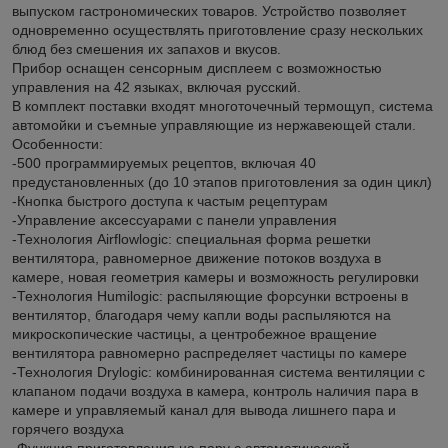
выпуском гастрономических товаров. Устройство позволяет
одновременно осуществлять приготовление сразу нескольких
блюд без смешения их запахов и вкусов.
Прибор оснащен сенсорным дисплеем с возможностью
управления на 42 языках, включая русский.
В комплект поставки входят многоточечный термощуп, система
автомойки и съемные управляющие из нержавеющей стали.
Особенности:
-500 программируемых рецептов, включая 40
предустановленных (до 10 этапов приготовления за один цикл)
-Кнопка быстрого доступа к частым рецептурам
-Управление аксессуарами с панели управления
-Технология Airflowlogiс: специальная форма решетки
вентилятора, равномерное движение потоков воздуха в
камере, новая геометрия камеры и возможность регулировки
-Технология Humilogic: распыляющие форсунки встроены в
вентилятор, благодаря чему капли воды распыляются на
микроскопические частицы, а центробежное вращение
вентилятора равномерно распределяет частицы по камере
-Технология Drylogic: комбинированная система вентиляции с
клапаном подачи воздуха в камера, контроль наличия пара в
камере и управляемый канал для вывода лишнего пара и
горячего воздуха