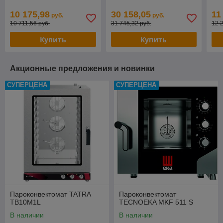
10 175,98
30 158,05
11
руб.
руб.
10 711,56 руб.
31 745,32 руб.
12 
Купить
Купить
Акционные предложения и новинки
СУПЕРЦЕНА
СУПЕРЦЕНА
Пароконвектомат TATRA
Пароконвектомат
TB10M1L
TECNOEKA MKF 511 S
В наличии
В наличии