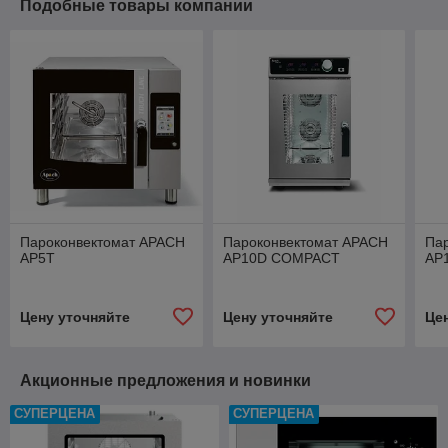
Подобные товары компании
Пароконвектомат APACH
Пароконвектомат APACH
Па
AP5T
AP10D COMPACT
AP
Цену уточняйте
Цену уточняйте
Це
Акционные предложения и новинки
СУПЕРЦЕНА
СУПЕРЦЕНА