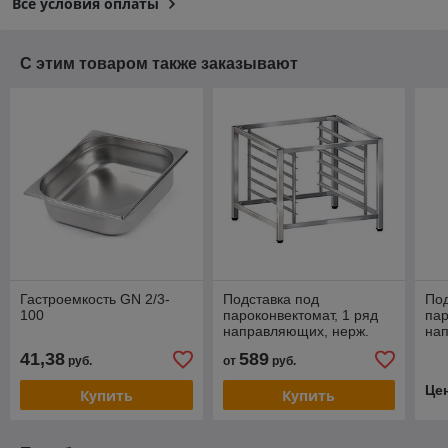
Все условия оплаты
С этим товаром также заказывают
Гастроемкость GN 2/3-
Подставка под
Под
100
пароконвектомат, 1 ряд
пар
направляющих, нерж.
на
сталь
ста
41,38
589
руб.
от
руб.
Це
Купить
Купить