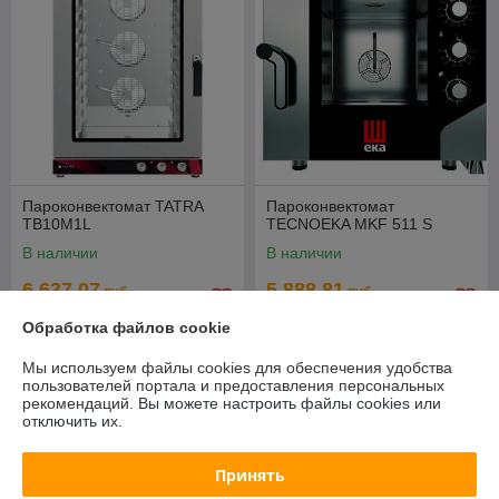
Пароконвектомат TATRA
Пароконвектомат
TB10M1L
TECNOEKA MKF 511 S
В наличии
В наличии
6 637,07
5 888,81
руб.
руб.
7 136,63 руб.
6 198,75 руб.
Обработка файлов cookie
Купить
Купить
Мы используем файлы cookies для обеспечения удобства
пользователей портала и предоставления персональных
СУПЕРЦЕНА
СУПЕРЦЕНА
рекомендаций.
Вы можете настроить файлы cookies или
отключить их.
Принять