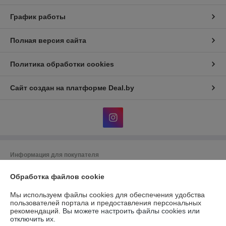
График работы
Полная версия сайта
Политика обработки cookies
Сайт создан на платформе Deal.by
Информация для покупателя
Юридическое лицо:
Общество с ограниченной ответственностью
Обработка файлов cookie
"АльгоТрейд"
230023, г. Гродно, ул. 17 Сентября, д. 49А, офис 8 (цокольный этаж,
вход с правого торца здания)
Мы используем файлы cookies для обеспечения удобства
пользователей портала и предоставления персональных
Регистрационный номер ЕГР: 591019949
рекомендаций.
Вы можете настроить файлы cookies или
отключить их.
УНП: 591019949