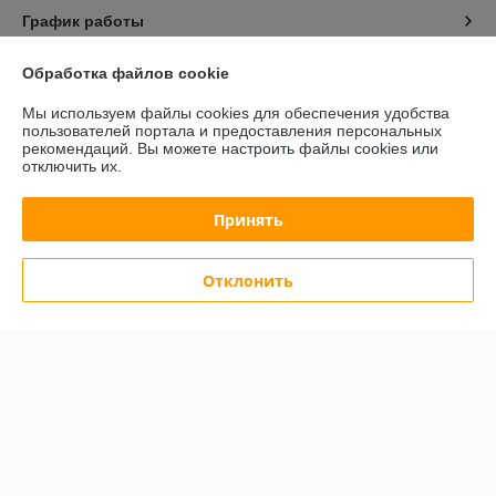
График работы
Обработка файлов cookie
Полная версия сайта
Мы используем файлы cookies для обеспечения удобства
Политика обработки cookies
пользователей портала и предоставления персональных
рекомендаций.
Вы можете настроить файлы cookies или
отключить их.
Сайт создан на платформе Deal.by
Принять
Отклонить
Информация для покупателя
Юридическое лицо:
Общество с ограниченной ответственностью
"АльгоТрейд"
230023, г. Гродно, ул. 17 Сентября, д. 49А, офис 8 (цокольный этаж,
вход с правого торца здания)
Регистрационный номер ЕГР: 591019949
УНП: 591019949