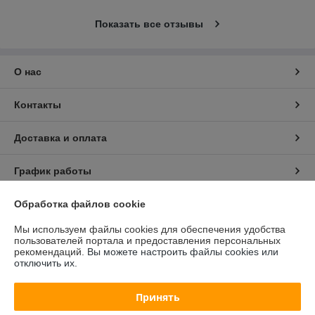
Показать все отзывы
О нас
Контакты
Доставка и оплата
График работы
Полная версия сайта
Обработка файлов cookie
Мы используем файлы cookies для обеспечения удобства
Политика обработки cookies
пользователей портала и предоставления персональных
рекомендаций.
Вы можете настроить файлы cookies или
отключить их.
Сайт создан на платформе Deal.by
Принять