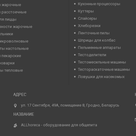
Кухонные процессоры
 жарочные
Куттеры
 расстоечные
Слайсеры
ля пиццы
Хлеборезки
хности жарочные
Ленточные пилы
льники
Шприцы для колбас
микроволновые
Пельменные аппараты
ты настольные
Тестоделители
 пекарские
Тестомесильные машины
роварки
Тестораскаточные машины
ны тепловые
Ловушки для насекомых
ул. 17 Сентября, 49А, помещение 8, Гродно, Беларусь
ALLhoreca - оборудование для общепита