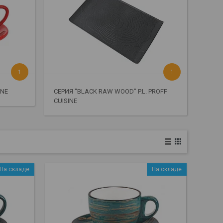
1
1
INE
СЕРИЯ "BLACK RAW WOOD" P.L. PROFF
CUISINE
На складе
На складе