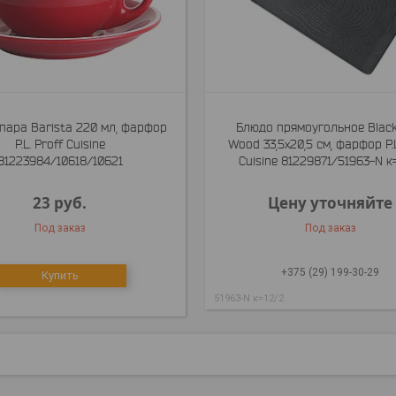
пара Barista 220 мл, фарфор
Блюдо прямоугольное Blac
P.L. Proff Cuisine
Wood 33,5х20,5 см, фарфор P.L
81223984/10618/10621
Cuisine 81229871/51963-N к
23
руб.
Цену уточняйте
Под заказ
Под заказ
+375 (29) 199-30-29
Купить
51963-N к=12/2
1