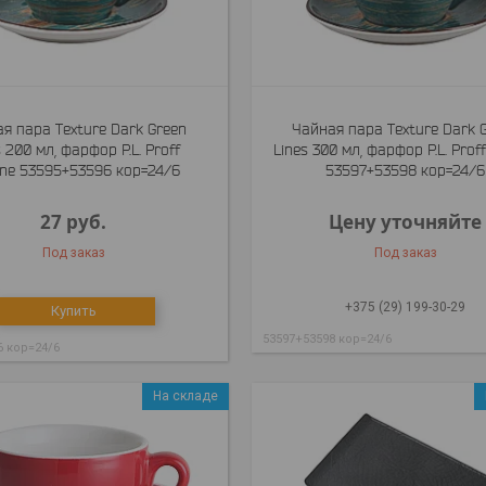
я пара Texture Dark Green
Чайная пара Texture Dark 
s 200 мл, фарфор P.L. Proff
Lines 300 мл, фарфор P.L. Proff
ine 53595+53596 кор=24/6
53597+53598 кор=24/6
27
руб.
Цену уточняйте
Под заказ
Под заказ
+375 (29) 199-30-29
Купить
53597+53598 кор=24/6
6 кор=24/6
На складе