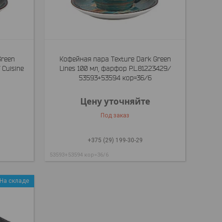
Green
Кофейная пара Texture Dark Green
 Cuisine
Lines 100 мл, фарфор P.L.81223429/
53593+53594 кор=36/6
Цену уточняйте
Под заказ
+375 (29) 199-30-29
53593+53594 кор=36/6
На складе