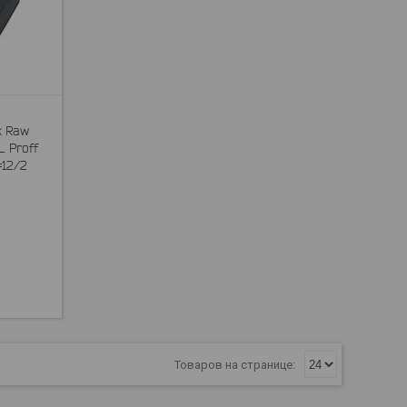
k Raw
. Proff
=12/2