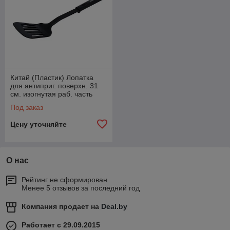
Китай (Пластик) Лопатка
для антиприг. поверхн. 31
см. изогнутая раб. часть
9*7,5 см. нейлон широкая
Под заказ
перфор.
Цену уточняйте
О нас
Рейтинг не сформирован
Менее 5 отзывов за последний год
Компания продает на
Deal.by
Работает с 29.09.2015