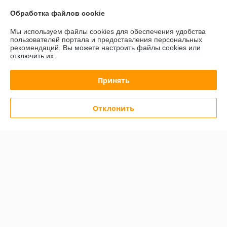
Полная версия сайта
Обработка файлов cookie
Мы используем файлы cookies для обеспечения удобства
Политика обработки cookies
пользователей портала и предоставления персональных
рекомендаций.
Вы можете настроить файлы cookies или
отключить их.
Сайт создан на платформе Deal.by
Принять
Отклонить
Информация для покупателя
Юридическое лицо:
Общество с ограниченной ответственностью
"АльгоТрейд"
230023, г. Гродно, ул. 17 Сентября, д. 49А, офис 8 (цокольный этаж,
вход с правого торца здания)
Регистрационный номер ЕГР: 591019949
УНП: 591019949
Регистрационный орган: Гродненский городской исполнительный
комитет