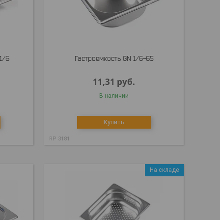
1/6
Гастроемкость GN 1/6-65
11,31
руб.
В наличии
Купить
RP 3181
На складе