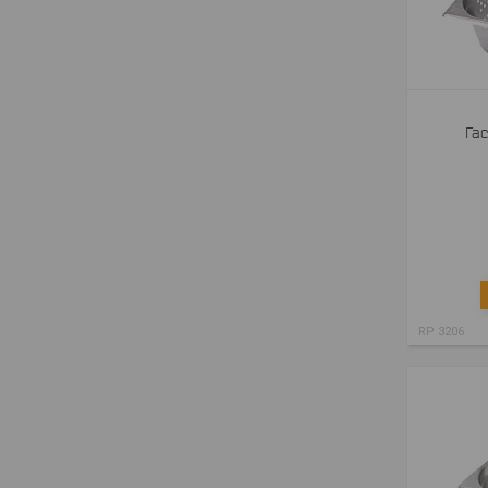
Гас
RP 3206