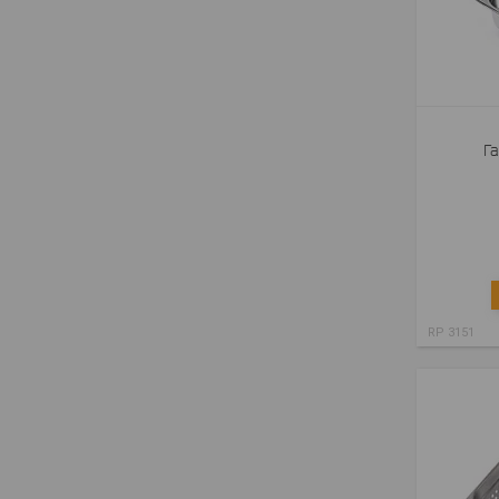
Га
RP 3151