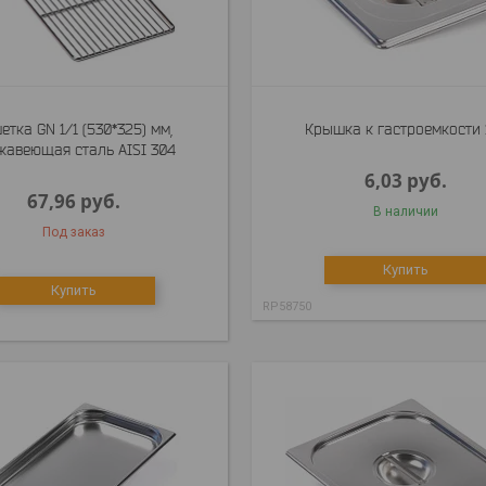
етка GN 1/1 (530*325) мм,
Крышка к гастроемкости 
жавеющая сталь AISI 304
6,03
руб.
67,96
руб.
В наличии
Под заказ
Купить
Купить
RP58750