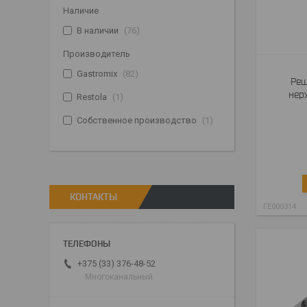
Наличие
В наличии
76
Производитель
Gastromix
82
Реш
нер
Restola
1
Собственное производство
1
КОНТАКТЫ
ГЕ000314
+375 (33) 376-48-52
Многоканальный