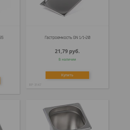
65
Гастроемкость GN 1/1-20
21,79
руб.
В наличии
Купить
RP 3147