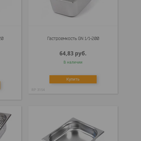
20
Гастроемкость GN 1/1-200
64,83
руб.
В наличии
Купить
RP 3154