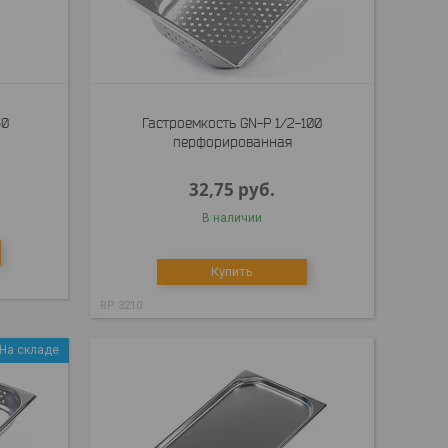
50
Гастроемкость GN-P 1/2-100
перфорированная
32,75
руб.
В наличии
Купить
RP 3210
На складе