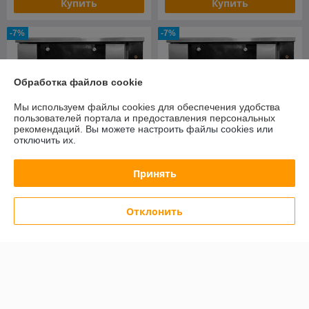
Купить
Купить
-7%
-7%
Обработка файлов cookie
Мы используем файлы cookies для обеспечения удобства
пользователей портала и предоставления персональных
рекомендаций.
Вы можете настроить файлы cookies или
отключить их.
Принять
Шкаф расстоечный
Шкаф расстоечный
HURAKAN HKN-XLT15M
HURAKAN HKN-XLT15MWS
Отклонить
В наличии
В наличии
1 232,39
1 288,77
руб.
руб.
1 325,16 руб.
1 385,78 руб.
Купить
Купить
-7%
-7%