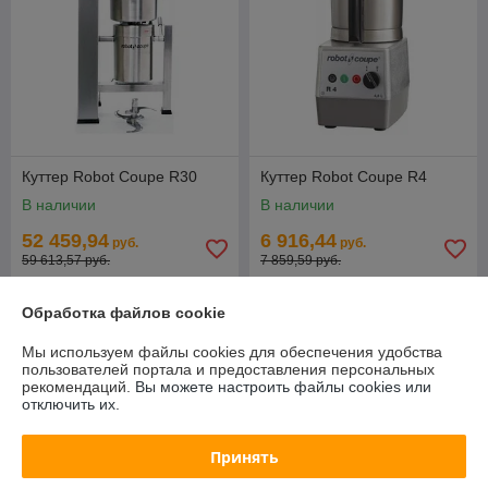
Куттер Robot Coupe R30
Куттер Robot Coupe R4
В наличии
В наличии
52 459,94
6 916,44
руб.
руб.
59 613,57 руб.
7 859,59 руб.
Купить
Купить
Обработка файлов cookie
-12%
-12%
Мы используем файлы cookies для обеспечения удобства
пользователей портала и предоставления персональных
рекомендаций.
Вы можете настроить файлы cookies или
отключить их.
Принять