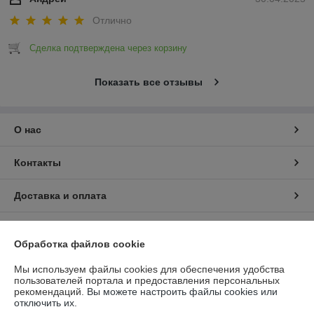
Отлично
Сделка подтверждена через корзину
Показать все отзывы
О нас
Контакты
Доставка и оплата
График работы
Обработка файлов cookie
Полная версия сайта
Мы используем файлы cookies для обеспечения удобства
пользователей портала и предоставления персональных
рекомендаций.
Вы можете настроить файлы cookies или
Политика обработки cookies
отключить их.